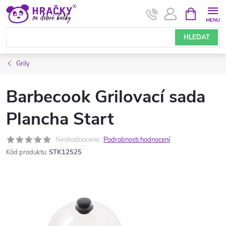
Přejít
NÁKUPNÍ
KOŠÍK
na
obsah
HLEDAT
Grily
Barbecook Grilovací sada
Plancha Start
Neohodnoceno
Podrobnosti hodnocení
Kód produktu:
STK12525