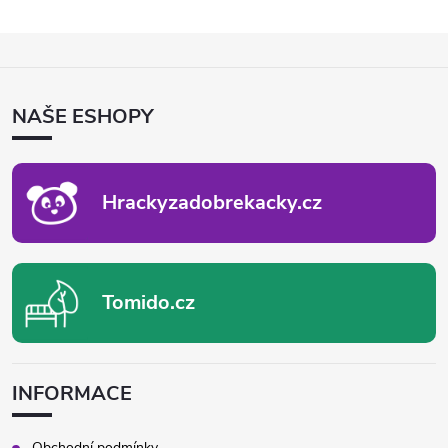
Z
Á
P
NAŠE ESHOPY
A
T
Í
Hrackyzadobrekacky.cz
Tomido.cz
INFORMACE
Obchodní podmínky