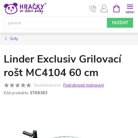
Přejít
NÁKUPNÍ
KOŠÍK
na
obsah
HLEDAT
Grily
Linder Exclusiv Grilovací
rošt MC4104 60 cm
Neohodnoceno
Podrobnosti hodnocení
Kód produktu:
STK8383