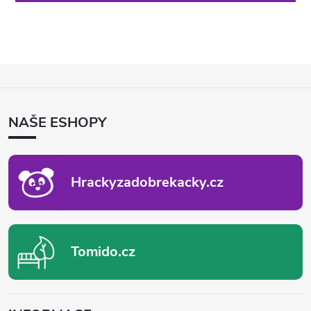
Z
Á
P
NAŠE ESHOPY
A
T
Í
Hrackyzadobrekacky.cz
Tomido.cz