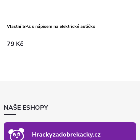
Vlastní SPZ s nápisem na elektrické autíčko
79 Kč
Z
Á
P
NAŠE ESHOPY
A
T
Í
Hrackyzadobrekacky.cz