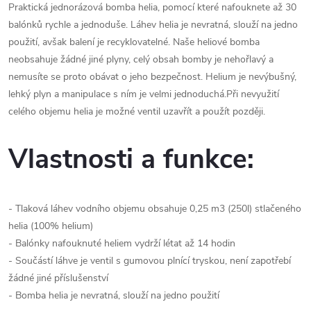
Praktická jednorázová bomba helia, pomocí které nafouknete až 30
balónků rychle a jednoduše. Láhev helia je nevratná, slouží na jedno
použití, avšak balení je recyklovatelné. Naše heliové bomba
neobsahuje žádné jiné plyny, celý obsah bomby je nehořlavý a
nemusíte se proto obávat o jeho bezpečnost. Helium je nevýbušný,
lehký plyn a manipulace s ním je velmi jednoduchá.Při nevyužití
celého objemu helia je možné ventil uzavřít a použít později.
Vlastnosti a funkce:
- Tlaková láhev vodního objemu obsahuje 0,25 m3 (250l) stlačeného
helia (100% helium)
- Balónky nafouknuté heliem vydrží létat až 14 hodin
- Součástí láhve je ventil s gumovou plnící tryskou, není zapotřebí
žádné jiné příslušenství
- Bomba helia je nevratná, slouží na jedno použití