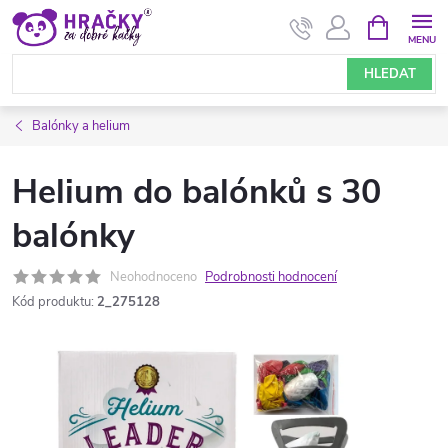
Přejít
NÁKUPNÍ
KOŠÍK
na
obsah
HLEDAT
Balónky a helium
Helium do balónků s 30
balónky
Neohodnoceno
Podrobnosti hodnocení
Kód produktu:
2_275128