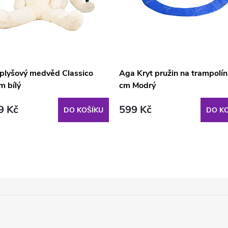
 plyšový medvěd Classico
Aga Kryt pružin na trampolí
m bílý
cm Modrý
9 Kč
599 Kč
DO KOŠÍKU
DO KO