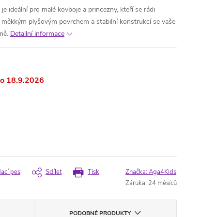
e ideální pro malé kovboje a princezny, kteří se rádi
eho měkkým plyšovým povrchem a stabilní konstrukcí se vaše
lně.
Detailní informace
18.9.2026
dací pes
Sdílet
Tisk
Značka:
Aga4Kids
Záruka
:
24 měsíců
PODOBNÉ PRODUKTY