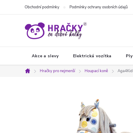
Přejít
Obchodní podmínky
Podmínky ochrany osobních údajů
na
obsah
Akce a slevy
Elektrická vozítka
Ply
Hračky pro nejmenší
Houpací koně
Aga4Kid
Domů