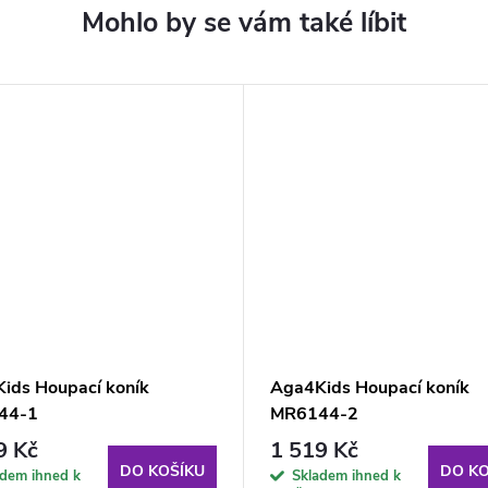
ids Houpací koník
Aga4Kids Houpací koník
44-1
MR6144-2
9 Kč
1 519 Kč
DO KOŠÍKU
DO KO
adem ihned k
Skladem ihned k