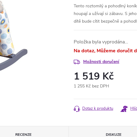
Tento roztomilý a pohodlný koník j
houpají a užívají si zábavu. S j
dítě bude cítit bezpečně a pohod
Položka byla vyprodána…
Na dotaz
Možnosti doručení
1 519 Kč
1 255 Kč bez DPH
Měrná
cena:
Dotaz k produktu
Hlí
RECENZE
DISKUZE