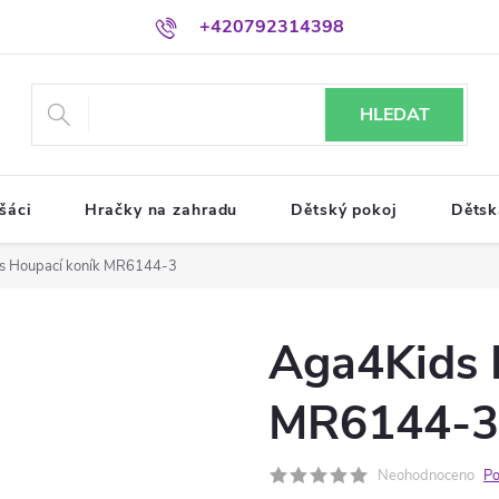
+420792314398
HLEDAT
šáci
Hračky na zahradu
Dětský pokoj
Dětsk
s Houpací koník MR6144-3
Aga4Kids 
MR6144-3
Neohodnoceno
Po