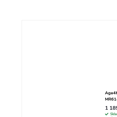
Aga4K
MR61
1 18
Skl