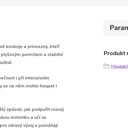
Param
lé kovboje a princezny, kteří
Produkt n
m plyšovým povrchem a stabilní
hodlně.
Houpací
ečnost i při intenzivním
y se na něm mohlo houpat i
ělý způsob, jak podpořit rozvoj
rubou motoriku a učí se
 pro zdravý vývoj a pomáhají