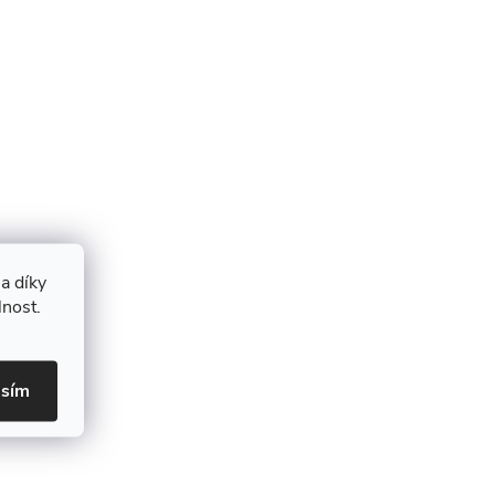
a díky
lnost.
asím