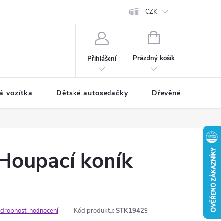
CZK
NÁKUPNÍ
KOŠÍK
Prázdný košík
Přihlášení
á vozítka
Dětské autosedačky
Dřevěné hračky
Houpací koník
drobnosti hodnocení
Kód produktu:
STK19429