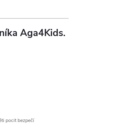
oníka Aga4Kids.
ěti pocit bezpečí