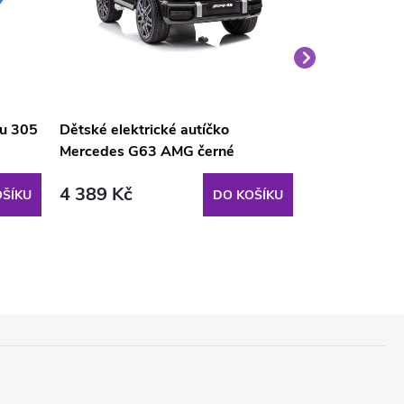
nu 305
Dětské elektrické autíčko
Velký medvěd
Mercedes G63 AMG černé
světle hnědý
4 389 Kč
1 690 Kč
ŠÍKU
DO KOŠÍKU