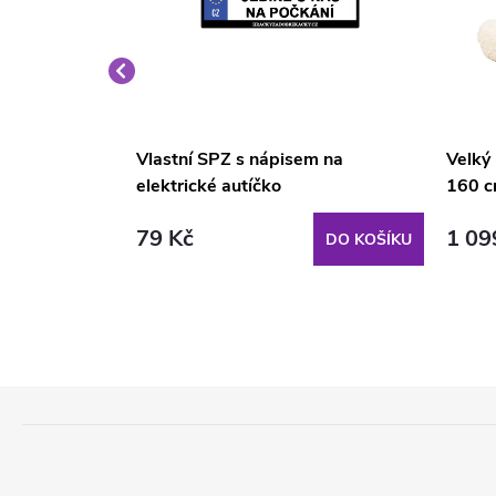
é křeslo
Vlastní SPZ s nápisem na
Velký
elektrické autíčko
160 c
79 Kč
1 09
DO KOŠÍKU
DO KOŠÍKU
Z
Á
P
A