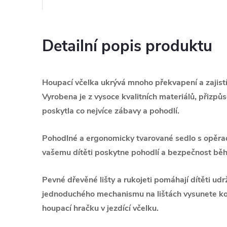
Detailní popis produktu
Houpací včelka ukrývá mnoho překvapení a zajistí
Vyrobena je z vysoce kvalitních materiálů, přizpů
poskytla co nejvíce zábavy a pohodlí.
Pohodlné a ergonomicky tvarované sedlo s opěr
vašemu dítěti poskytne pohodlí a bezpečnost bě
Pevné dřevěné lišty a rukojeti pomáhají dítěti ud
jednoduchého mechanismu na lištách vysunete kol
houpací hračku v jezdící včelku.