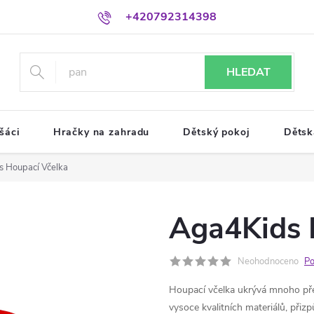
+420792314398
HLEDAT
šáci
Hračky na zahradu
Dětský pokoj
Dětsk
 Houpací Včelka
Aga4Kids 
Neohodnoceno
Po
Houpací včelka ukrývá mnoho přek
vysoce kvalitních materiálů, přiz