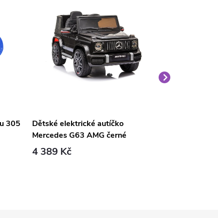
nu 305
Dětské elektrické autíčko
Velký medvěd
Mercedes G63 AMG černé
světle hnědý
4 389 Kč
1 690 Kč