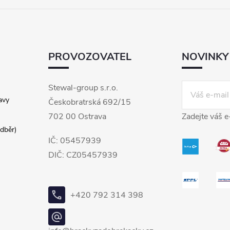
PROVOZOVATEL
NOVINKY
Stewal-group s.r.o.
avy
Českobratrská 692/15
702 00 Ostrava
Zadejte váš e
dběr)
IČ: 05457939
DIČ: CZ05457939
+420 792 314 398