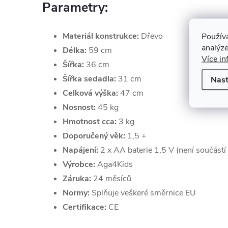
Parametry:
Materiál konstrukce:
Dřevo
Použív
analýze
Délka:
59 cm
Více in
Šířka:
36 cm
Šířka sedadla:
31 cm
Nast
Celková výška:
47 cm
Nosnost:
45 kg
Hmotnost cca:
3 kg
Doporučený věk:
1,5 +
Napájení:
2 x AA baterie 1,5 V (není součástí 
Výrobce:
Aga4Kids
Záruka:
24 měsíců
Normy:
Splňuje veškeré směrnice EU
Certifikace:
CE