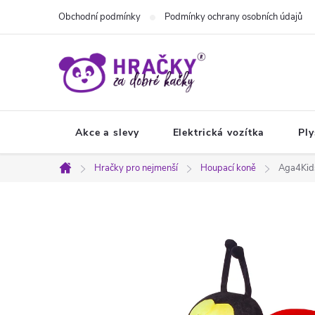
Přejít
Obchodní podmínky
Podmínky ochrany osobních údajů
na
obsah
Akce a slevy
Elektrická vozítka
Ply
Hračky pro nejmenší
Houpací koně
Aga4Kids
Domů