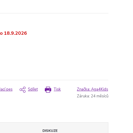
18.9.2026
dací pes
Sdílet
Tisk
Značka:
Aga4Kids
Záruka
:
24 měsíců
DISKUZE