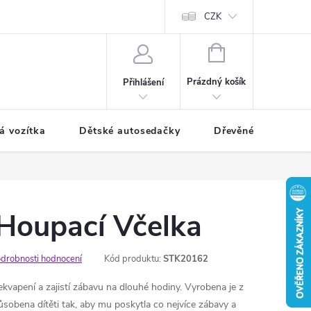
CZK
NÁKUPNÍ
KOŠÍK
Prázdný košík
Přihlášení
á vozítka
Dětské autosedačky
Dřevěné hračky
Houpací Včelka
drobnosti hodnocení
Kód produktu:
STK20162
vapení a zajistí zábavu na dlouhé hodiny. Vyrobena je z
působena dítěti tak, aby mu poskytla co nejvíce zábavy a