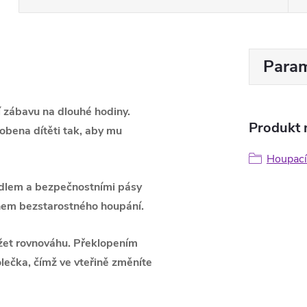
Param
 zábavu na dlouhé hodiny.
Produkt n
sobena dítěti tak, aby mu
Houpací
adlem a bezpečnostními pásy
hem bezstarostného houpání.
ržet rovnováhu. Překlopením
ečka, čímž ve vteřině změníte