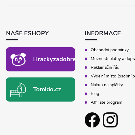
Á
P
A
T
NAŠE ESHOPY
INFORMACE
Í
Obchodní podmínky
Hrackyzadobrekacky.cz
Možnosti platby a dopr
Reklamační řád
Výdejní místo (osobní o
Nákup na splátky
Tomido.cz
Blog
Affiliate program