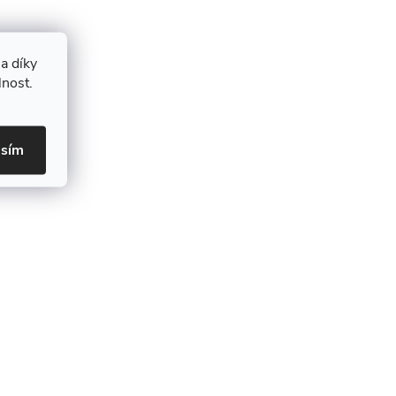
a díky
lnost.
asím