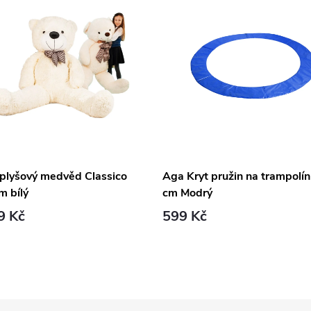
 plyšový medvěd Classico
Aga Kryt pružin na trampolí
m bílý
cm Modrý
9 Kč
599 Kč