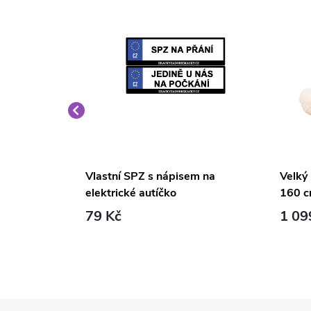
é křeslo
Vlastní SPZ s nápisem na
Velký
elektrické autíčko
160 c
79 Kč
1 09
Z