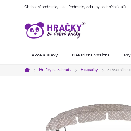
Přejít
Obchodní podmínky
Podmínky ochrany osobních údajů
na
obsah
Akce a slevy
Elektrická vozítka
Ply
Hračky na zahradu
Houpačky
Zahradní ho
Domů