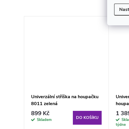
K to
Nast
u Bora
Univerzální stříška na houpačku
Univer
IO
8011 zelená
houpa
899 Kč
1 38
DO KOŠÍKU
Skladem
Skl
KOŠÍKU
týdne