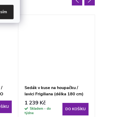
oupit
asím
 /
Sedák v kuse na houpačku /
Náhradní
IO
lavici Frigiliana (délka 180 cm)
houpačk
D001-32PB PATIO
hnědé
1 239 Kč
899 K
ŠÍKU
Skladem - do
Sklad
DO KOŠÍKU
týdne