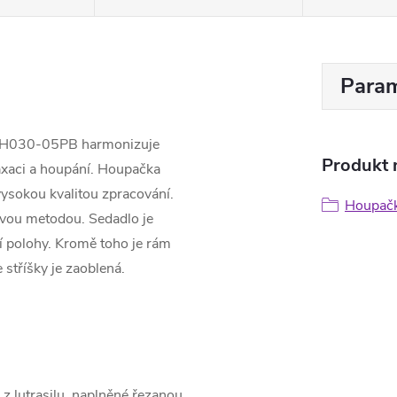
Param
 H030-05PB harmonizuje
Produkt n
axaci a houpání. Houpačka
ysokou kvalitou zpracování.
Houpač
ovou metodou. Sedadlo je
í polohy. Kromě toho je rám
stříšky je zaoblená.
 z lutrasilu, naplněné řezanou