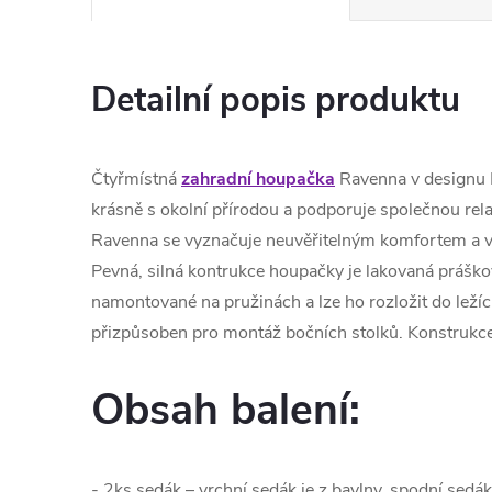
Detailní popis produktu
Čtyřmístná
zahradní houpačka
Ravenna v designu
krásně s okolní přírodou a podporuje společnou rel
Ravenna se vyznačuje neuvěřitelným komfortem a v
Pevná, silná kontrukce houpačky je lakovaná prášk
namontované na pružinách a lze ho rozložit do ležíc
přizpůsoben pro montáž bočních stolků. Konstrukce 
Obsah balení:
- 2ks sedák – vrchní sedák je z bavlny, spodní sedák