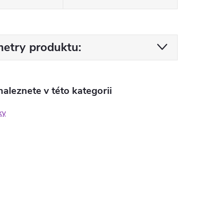
etry produktu:
aleznete v této kategorii
ky