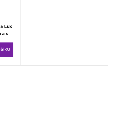
a Lux
 a s
B
ŠÍKU