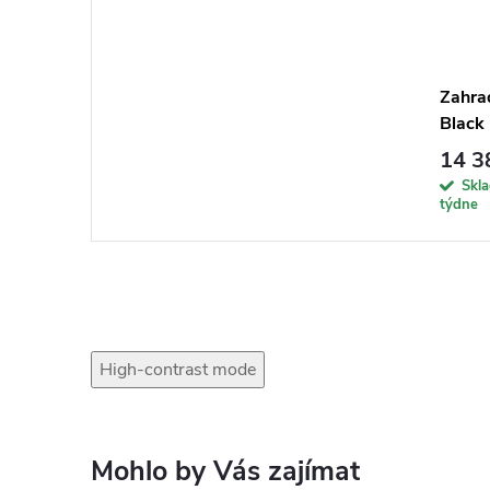
Zahra
Black
14 3
Skl
týdne
High-contrast mode