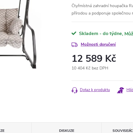
Čtyřmístná zahradní houpačka R
přírodou a podporuje společnou r
Skladem - do týdne
Možnosti doručení
12 589 Kč
10 404 Kč bez DPH
Měrná
cena:
Dotaz k produktu
Hlí
ZE
DISKUZE
SOUVISEJÍ