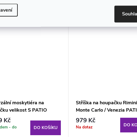
muto produktu doporučujeme ještě dok
avení
Souhl
zální moskytiéra na
Stříška na houpačku Rimini
čku velikost S PATIO
Monte Carlo / Venezia PAT
cappuccino
9 Kč
979 Kč
DO KO
adem - do
Na dotaz
DO KOŠÍKU