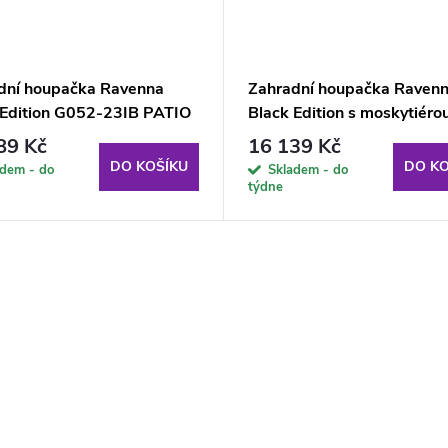
dní houpačka Ravenna
Zahradní houpačka Ravenn
 Edition G052-23IB PATIO
Black Edition s moskytiérou
bočními stolky G057-06P
89 Kč
16 139 Kč
PATIO
DO KOŠÍKU
DO KO
adem - do
Skladem - do
týdne