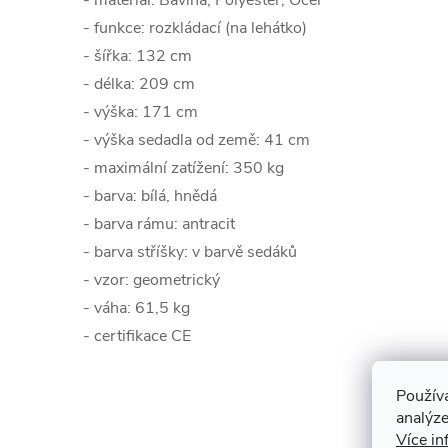
- materiál: Bavlna, Polyester, Ocel
- funkce: rozkládací (na lehátko)
- šířka: 132 cm
- délka: 209 cm
- výška: 171 cm
- výška sedadla od země: 41 cm
- maximální zatížení: 350 kg
- barva: bílá, hnědá
- barva rámu: antracit
- barva stříšky: v barvě sedáků
- vzor: geometrický
- váha: 61,5 kg
- certifikace CE
Použív
analýze
Více in