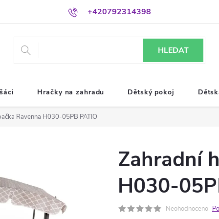
+420792314398
HLEDAT
šáci
Hračky na zahradu
Dětský pokoj
Dětsk
upačka Ravenna H030-05PB PATIO
Zahradní 
H030-05P
Neohodnoceno
Po