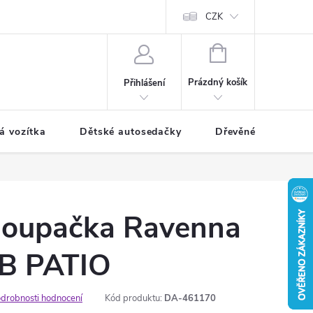
CZK
NÁKUPNÍ
KOŠÍK
Prázdný košík
Přihlášení
á vozítka
Dětské autosedačky
Dřevěné hračky
houpačka Ravenna
B PATIO
drobnosti hodnocení
Kód produktu:
DA-461170