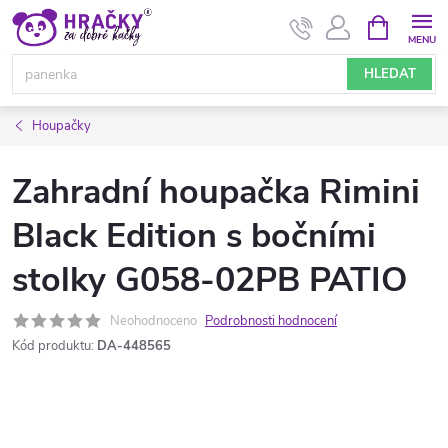
Přejít
NÁKUPNÍ
KOŠÍK
na
obsah
HLEDAT
Houpačky
Zahradní houpačka Rimini
Black Edition s bočními
stolky G058-02PB PATIO
Neohodnoceno
Podrobnosti hodnocení
Kód produktu:
DA-448565