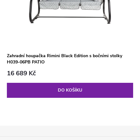
Zahradní houpačka Rimini Black Edition s bočními stolky
H039-06PB PATIO
16 689 Kč
DO KOŠÍKU
Z
Á