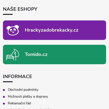
P
NAŠE ESHOPY
A
T
Í
Hrackyzadobrekacky.cz
Tomido.cz
INFORMACE
Obchodní podmínky
Možnosti platby a dopravy
Reklamační řád