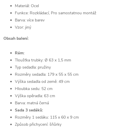
Materiál: Ocel
Funkce: Rozkládací, Pro samostatnou montáž
Barva:
více barev
Vzor: jiný
Obsah balení:
Rám:
Tloušťka trubky: Ø 63 x 1,5 mm
Typ sedadla: pružiny
Rozměry sedadla: 179 x 55 x 55 cm
Výška sedadla od země: 49 cm
Hloubka sedu: 52 cm
Výška opěradla: 63 cm
Barva: matná černá
Sada 3 sedáků:
Rozměry 1 sedáku: 115 x 60 x 9 cm
Způsob přichycení: šňůrky