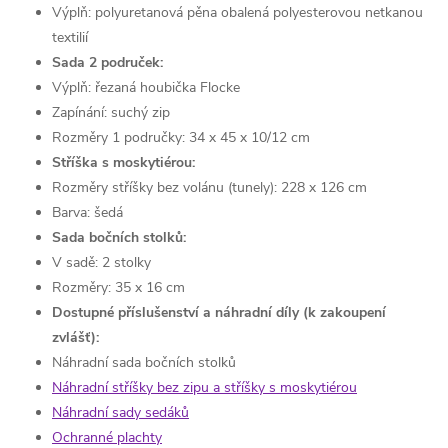
Výplň: polyuretanová pěna obalená polyesterovou netkanou
textilií
Sada 2 područek:
Výplň: řezaná houbička Flocke
Zapínání: suchý zip
Rozměry 1 područky: 34 x 45 x 10/12 cm
Stříška s moskytiérou:
Rozměry stříšky bez volánu (tunely): 228 x 126 cm
Barva:
šedá
Sada bočních stolků:
V sadě: 2 stolky
Rozměry: 35 x 16 cm
Dostupné příslušenství a náhradní díly (k zakoupení
zvlášť):
Náhradní sada bočních stolků
Náhradní stříšky bez zipu a stříšky s moskytiérou
Náhradní sady sedáků
Ochranné plachty