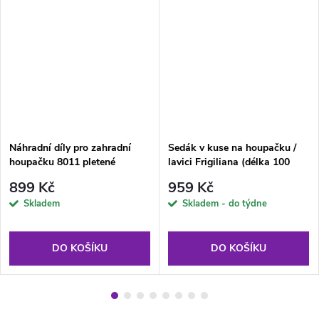
Náhradní díly pro zahradní
Sedák v kuse na houpačku /
houpačku 8011 pletené
lavici Frigiliana (délka 100
sedátko hnědé
cm) H024-07PB PATIO
899 Kč
959 Kč
Skladem
Skladem - do týdne
DO KOŠÍKU
DO KOŠÍKU