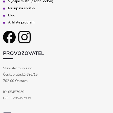
Výdejní místo (osobní odběr)
Nákup na splátky
Blog
Affiliate program
PROVOZOVATEL
Stewal-group s.r.o.
Českobratrská 692/15
702 00 Ostrava
IČ: 05457939
DIČ: CZ05457939