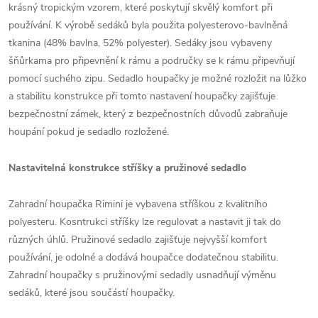
krásný tropickým vzorem, které poskytují skvělý komfort při
používání. K výrobě sedáků byla použita polyesterovo-bavlněná
tkanina (48% bavlna, 52% polyester). Sedáky jsou vybaveny
šňůrkama pro připevnění k rámu a područky se k rámu připevňují
pomocí suchého zipu. Sedadlo houpačky je možné rozložit na lůžko
a stabilitu konstrukce při tomto nastavení houpačky zajišťuje
bezpečnostní zámek, který z bezpečnostních důvodů zabraňuje
houpání pokud je sedadlo rozložené.
Nastavitelná konstrukce stříšky a pružinové sedadlo
Zahradní houpačka Rimini je vybavena stříškou z kvalitního
polyesteru. Kosntrukci stříšky lze regulovat a nastavit ji tak do
různých úhlů. Pružinové sedadlo zajišťuje nejvyšší komfort
používání, je odolné a dodává houpačce dodatečnou stabilitu.
Zahradní houpačky s pružinovými sedadly usnadňují výměnu
sedáků, které jsou součástí houpačky.