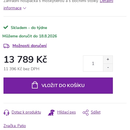
Zahradní houpačka s moskytiérou a s bočními stolky.
Detailní
informace
Skladem - do týdne
18.8.2026
Možnosti doručení
13 789 Kč
11 396 Kč bez DPH
Měrná
cena:
VLOŽIT DO KOŠÍKU
Dotaz k produktu
Hlídací pes
Sdílet
Značka:
Patio