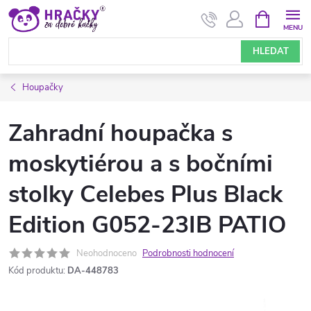
Přejít
NÁKUPNÍ
KOŠÍK
na
obsah
HLEDAT
Houpačky
Zahradní houpačka s
moskytiérou a s bočními
stolky Celebes Plus Black
Edition G052-23IB PATIO
Neohodnoceno
Podrobnosti hodnocení
Kód produktu:
DA-448783