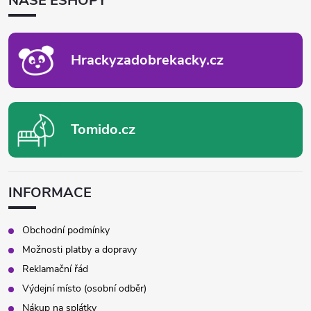
NAŠE ESHOPY
A
T
Í
Hrackyzadobrekacky.cz
Tomido.cz
INFORMACE
Obchodní podmínky
Možnosti platby a dopravy
Reklamační řád
Výdejní místo (osobní odběr)
Nákup na splátky