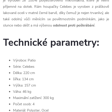
je vyroben ze 100% polyesterového mikrovlákna, které je velmi
příjemné na dotek. Rám houpačky Celebes je vyroben z práškově
lakované oceli v matné černé barvě, díky čemuž je nejen trvanlivý, ale
také odolný vůči měnícím se povětrnostním podmínkám, jako je
slunce nebo déšť a má výšenou
odolnost proti poškrábání
.
Technické parametry:
Výrobce: Patio
Série: Celebes
Délka: 220 cm
šířka: 134 cm
Výška: 157 cm
Váha: 46 kg
Maximální zatížení: 300 kg
Počet osob: 4
Materiál: Polyster, Ocel