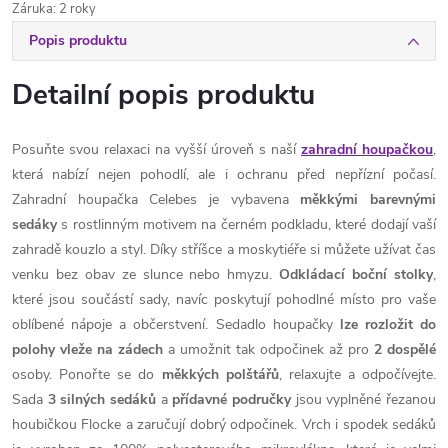
Záruka
:
2 roky
Popis produktu
Detailní popis produktu
Posuňte svou relaxaci na vyšší úroveň s naší
zahradní houpačkou
,
která nabízí nejen pohodlí, ale i ochranu před nepřízní počasí.
Zahradní houpačka Celebes je vybavena
měkkými barevnými
sedáky
s rostlinným motivem na černém podkladu, které dodají vaší
zahradě kouzlo a styl. Díky stříšce a moskytiéře si můžete užívat čas
venku bez obav ze slunce nebo hmyzu.
Odkládací boční stolky
,
které jsou součástí sady, navíc poskytují pohodlné místo pro vaše
oblíbené nápoje a občerstvení. Sedadlo houpačky
lze rozložit do
polohy vleže na zádech
a umožnit tak odpočinek až pro
2 dospělé
osoby. Ponořte se do
měkkých
polštářů
, relaxujte a odpočívejte.
Sada
3 silných sedáků
a
přídavné područky
jsou vyplněné řezanou
houbičkou Flocke a zaručují dobrý odpočinek. Vrch i spodek sedáků