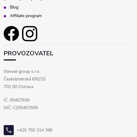
Blog
Affiliate program
PROVOZOVATEL
Stewal-group s.r.o.
Českobratrská 692/15
702 00 Ostrava
IČ: 05457939
DIČ: CZ05457939
+420 792 314 398