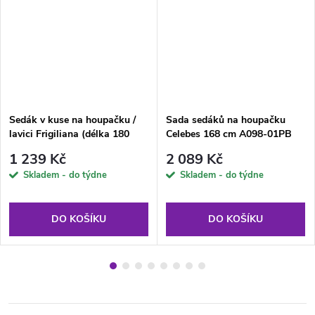
Sedák v kuse na houpačku /
Sada sedáků na houpačku
lavici Frigiliana (délka 180
Celebes 168 cm A098-01PB
cm) D001-32PB PATIO
PATIO
1 239 Kč
2 089 Kč
Skladem - do týdne
Skladem - do týdne
DO KOŠÍKU
DO KOŠÍKU