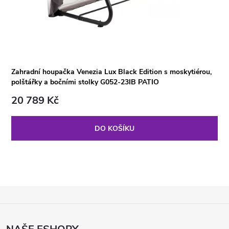
Zahradní houpačka Venezia Lux Black Edition s moskytiérou,
polštářky a bočními stolky G052-23IB PATIO
20 789 Kč
DO KOŠÍKU
Z
Á
P