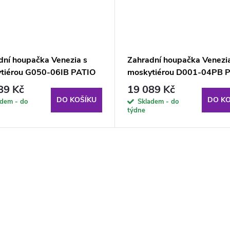
dní houpačka Venezia s
Zahradní houpačka Venezia
tiérou G050-06IB PATIO
moskytiérou D001-04PB 
+ 2 polštářky GRATIS
89 Kč
19 089 Kč
DO KOŠÍKU
DO KO
adem - do
Skladem - do
týdne