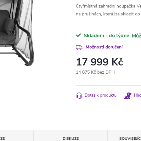
Čtyřmístná zahradní houpačka 
na pružinách, která lze sklopit do
Skladem - do týdne
Možnosti doručení
17 999 Kč
14 875 Kč bez DPH
Měrná
cena:
Dotaz k produktu
Hlí
ZE
DISKUZE
SOUVISEJÍ