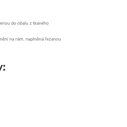
lenou do obalu z tkaného
nění na rám, naplněná řezanou
y: