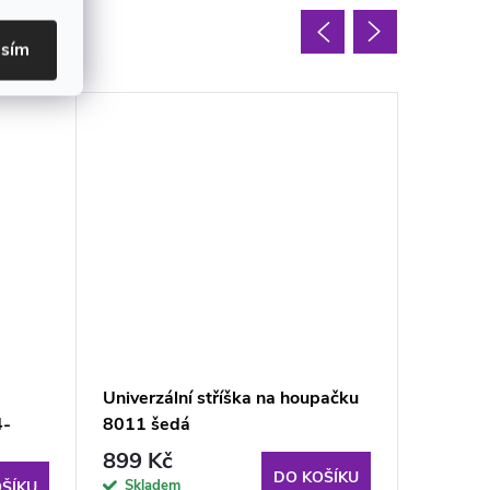
oupit
asím
Univerzální stříška na houpačku
Sada se
4-
8011 šedá
Rimini/
06IB P
899 Kč
2 699
DO KOŠÍKU
Skladem
Sklade
ŠÍKU