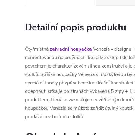
Detailní popis produktu
Čtyřmístná
zahradní houpačka
Venezia v designu
namontovanou na pružinách, která lze sklopit do l
povrchem je charakterizován silnou konstrukcí a je
stolků. Stříška houpačky Venezia s moskytiérou byl
speciální tunely přizpůsobené ke střešní konstrukci
odepnout, síťka je po stranách vybavena 5 zipy + 1 
produktem, který se vyznačuje neuvěřitelným komfo
houpačkou Venezia se můžete zařídit útulný koutek
prodává bez bočních stolků.