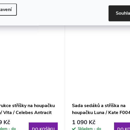
muto produktu doporučujeme ještě dok
avení
Souhl
rukce stříšky na houpačku
Sada sedáků a stříška na
/ Vita / Celebes Antracit
houpačku Luna / Kate F00
O
01LB PATIO
9 Kč
1 090 Kč
adem - do
Skladem - do
DO KOŠÍKU
DO KO