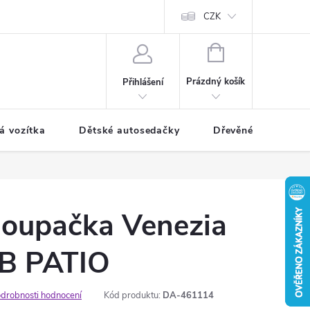
CZK
NÁKUPNÍ
KOŠÍK
Prázdný košík
Přihlášení
á vozítka
Dětské autosedačky
Dřevěné hračky
houpačka Venezia
B PATIO
drobnosti hodnocení
Kód produktu:
DA-461114