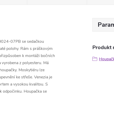
Param
 H024-07PB se sedačkou
Produkt n
ežaté polohy. Rám s práškovým
 přizpůsoben k montáži bočních
Houpač
a vyrobena z polyesteru. Má
 houpačky. Moskytiéru lze
upevnění ke střeše. Venezia je
rtem a vysokou kvalitou. S
 k odpočinku. Houpačka se