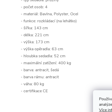
- typ sedadla: pružiny
- počet osob: 4
- materiál: Bavlna, Polyster, Ocel
- funkce: rozkládací (na lehátko)
- šířka: 143 cm
- délka: 221 cm
- výška: 173 cm
- výška opěradla: 63 cm
- hloubka sedadla: 52 cm
- maximální zatížení: 400 kg
- barva: antracit, šedá
- barva rámu: antracit
- váha: 80 kg
- certifikace CE
Použív
analýze
Více in