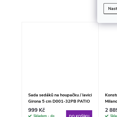
K to
Nast
u /
Sada sedáků na houpačku / lavici
Konst
00 cm)
Girona 5 cm D001-32PB PATIO
Milano
PATI
999 Kč
2 88
Skladem - do
Skl
KOŠÍKU
DO KOŠÍKU