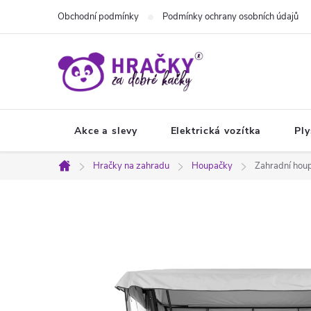
Přejít
Obchodní podmínky
Podmínky ochrany osobních údajů
na
obsah
Akce a slevy
Elektrická vozítka
Ply
Hračky na zahradu
Houpačky
Zahradní hou
Domů