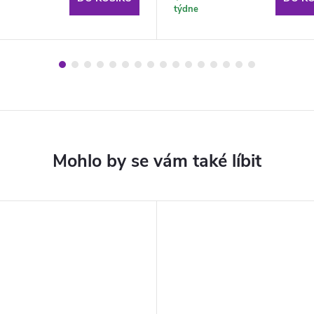
týdne