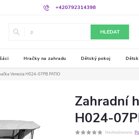
+420792314398
HLEDAT
šáci
Hračky na zahradu
Dětský pokoj
Dětsk
pačka Venezia H024-07PB PATIO
Zahradní 
H024-07P
Neohodnoceno
Po