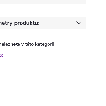
etry produktu:
aleznete v této kategorii
ky