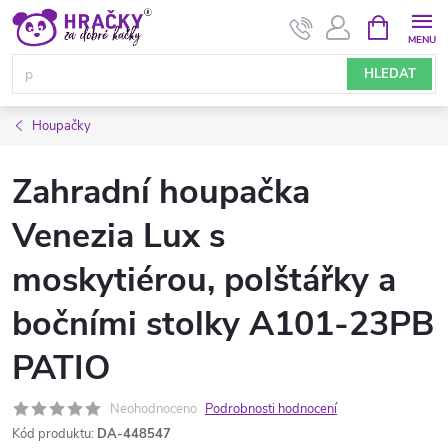
Přejít
NÁKUPNÍ
KOŠÍK
na
obsah
HLEDAT
Houpačky
Zahradní houpačka
Venezia Lux s
moskytiérou, polštářky a
bočními stolky A101-23PB
PATIO
Neohodnoceno
Podrobnosti hodnocení
Kód produktu:
DA-448547