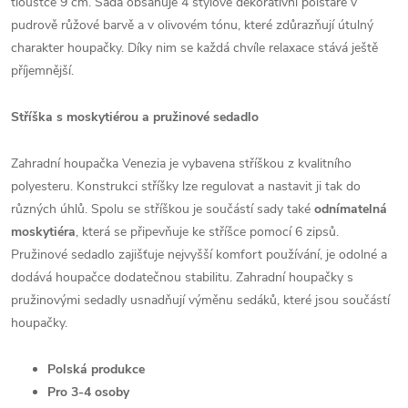
tloušťce 9 cm. Sada obsahuje 4 stylové dekorativní polštáře v
pudrově růžové barvě a v olivovém tónu, které zdůrazňují útulný
charakter houpačky. Díky nim se každá chvíle relaxace stává ještě
příjemnější.
Stříška s moskytiérou a pružinové sedadlo
Zahradní houpačka Venezia je vybavena stříškou z kvalitního
polyesteru. Konstrukci stříšky lze regulovat a nastavit ji tak do
různých úhlů. Spolu se stříškou je součástí sady také
odnímatelná
moskytiéra
, která se připevňuje ke stříšce pomocí 6 zipsů.
Pružinové sedadlo zajišťuje nejvyšší komfort používání, je odolné a
dodává houpačce dodatečnou stabilitu. Zahradní houpačky s
pružinovými sedadly usnadňují výměnu sedáků, které jsou součástí
houpačky.
Polská produkce
Pro 3-4 osoby