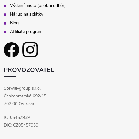
Výdejní místo (osobní odběr)
Nákup na splátky
Blog
Affiliate program
PROVOZOVATEL
Stewal-group s.r.o.
Českobratrská 692/15
702 00 Ostrava
IČ: 05457939
DIČ: CZ05457939