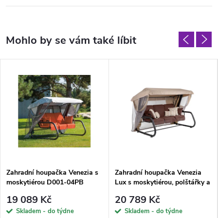
Zahradní houpačka Venezia s
Zahradní houpačka Venezia
moskytiérou D001-04PB
Lux s moskytiérou, polštářky a
PATIO + 2 polštářky GRATIS
bočními stolky H047-04PB
19 089 Kč
20 789 Kč
PATIO
Skladem - do týdne
Skladem - do týdne