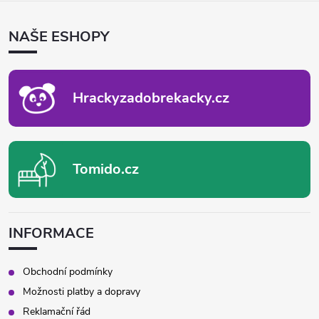
Á
P
NAŠE ESHOPY
A
T
Í
Hrackyzadobrekacky.cz
Tomido.cz
INFORMACE
Obchodní podmínky
Možnosti platby a dopravy
Reklamační řád