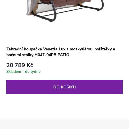
Zahradní houpačka Venezia Lux s moskytiérou, polštářky a
bočními stolky H047-04PB PATIO
20 789 Kč
Skladem - do týdne
DO KOŠÍKU
Z