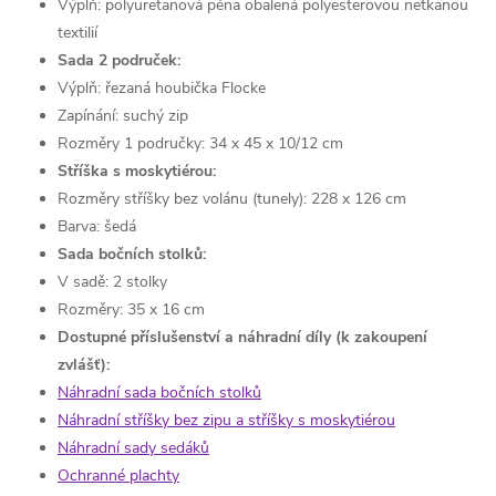
Výplň: polyuretanová pěna obalená polyesterovou netkanou
textilií
Sada 2 područek:
Výplň: řezaná houbička Flocke
Zapínání: suchý zip
Rozměry 1 područky: 34 x 45 x 10/12 cm
Stříška s moskytiérou:
Rozměry stříšky bez volánu (tunely): 228 x 126 cm
Barva:
šedá
Sada bočních stolků:
V sadě: 2 stolky
Rozměry: 35 x 16 cm
Dostupné příslušenství a náhradní díly (k zakoupení
zvlášť):
Náhradní sada bočních stolků
Náhradní stříšky bez zipu a stříšky s moskytiérou
Náhradní sady sedáků
Ochranné plachty