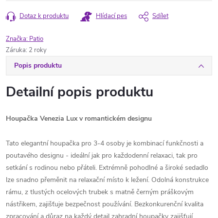
Dotaz k produktu
Hlídací pes
Sdílet
Značka:
Patio
Záruka
:
2 roky
Popis produktu
Detailní popis produktu
Houpačka Venezia Lux v romantickém designu
Tato elegantní houpačka pro 3-4 osoby je kombinací funkčnosti a
poutavého designu - ideální jak pro každodenní relaxaci, tak pro
setkání s rodinou nebo přáteli. Extrémně pohodlné a široké sedadlo
lze snadno přeměnit na relaxační místo k ležení. Odolná konstrukce
rámu, z tlustých ocelových trubek s matně černým práškovým
nástřikem, zajišťuje bezpečnost používání. Bezkonkurenční kvalita
zpracování a důraz na každý detail zahradní houpačky zajišťují