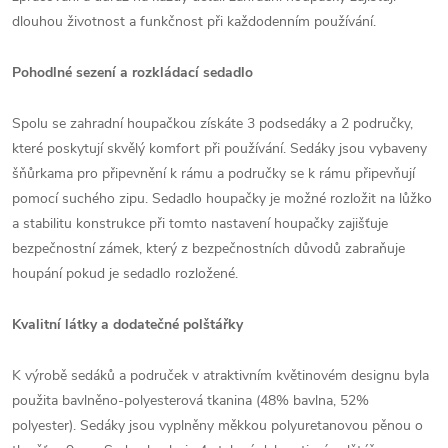
dlouhou životnost a funkčnost při každodenním používání.
Pohodlné sezení a rozkládací sedadlo
Spolu se zahradní houpačkou získáte 3 podsedáky a 2 područky,
které poskytují skvělý komfort při používání. Sedáky jsou vybaveny
šňůrkama pro připevnění k rámu a područky se k rámu připevňují
pomocí suchého zipu. Sedadlo houpačky je možné rozložit na lůžko
a stabilitu konstrukce při tomto nastavení houpačky zajišťuje
bezpečnostní zámek, který z bezpečnostních důvodů zabraňuje
houpání pokud je sedadlo rozložené.
Kvalitní látky a dodatečné polštářky
K výrobě sedáků a područek v atraktivním květinovém designu byla
použita bavlněno-polyesterová tkanina (48% bavlna, 52%
polyester). Sedáky jsou vyplněny měkkou polyuretanovou pěnou o