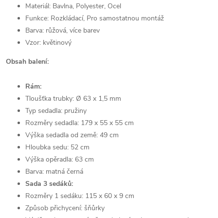
Materiál: Bavlna, Polyester, Ocel
Funkce: Rozkládací, Pro samostatnou montáž
Barva:
růžová, více barev
Vzor: květinový
Obsah balení:
Rám:
Tloušťka trubky: Ø 63 x 1,5 mm
Typ sedadla: pružiny
Rozměry sedadla: 179 x 55 x 55 cm
Výška sedadla od země: 49 cm
Hloubka sedu: 52 cm
Výška opěradla: 63 cm
Barva: matná černá
Sada 3 sedáků:
Rozměry 1 sedáku: 115 x 60 x 9 cm
Způsob přichycení: šňůrky