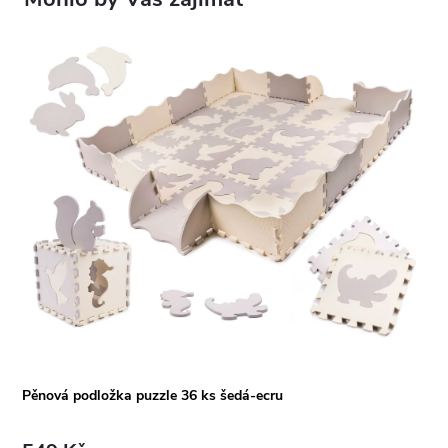
Pěnová podložka puzzle 36 ks šedá-ecru