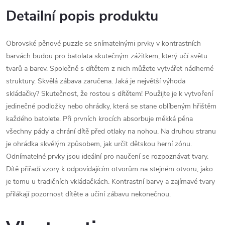
Detailní popis produktu
Obrovské pěnové puzzle se snímatelnými prvky v kontrastních
barvách budou pro batolata skutečným zážitkem, který učí světu
tvarů a barev. Společně s dítětem z nich můžete vytvářet nádherné
struktury. Skvělá zábava zaručena. Jaká je největší výhoda
skládačky? Skutečnost, že rostou s dítětem! Použijte je k vytvoření
jedinečné podložky nebo ohrádky, která se stane oblíbeným hřištěm
každého batolete. Při prvních krocích absorbuje měkká pěna
všechny pády a chrání dítě před otlaky na nohou. Na druhou stranu
je ohrádka skvělým způsobem, jak určit dětskou herní zónu.
Odnímatelné prvky jsou ideální pro naučení se rozpoznávat tvary.
Dítě přiřadí vzory k odpovídajícím otvorům na stejném otvoru, jako
je tomu u tradičních vkládačkách. Kontrastní barvy a zajímavé tvary
přilákají pozornost dítěte a učiní zábavu nekonečnou.