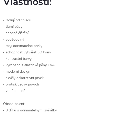
Vlastnosti:
- izolují od chladu
- tlumí pády
- snadné čištění
- voděodolný
- mají odnímatelné prvky
- schopnost vytvářet 3D tvary
- kontrastní barvy
- vyrobeno z elastické pěny EVA
- moderní design
- skvělý dekorativní prvek
- protiskluzový povrch
- vodě odolné
Obsah balení:
- 9 dílků s odnímatelnými zvířátky