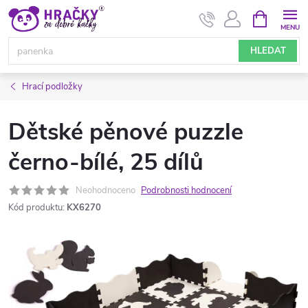
Přejít
NÁKUPNÍ
KOŠÍK
na
obsah
HLEDAT
Hrací podložky
Dětské pěnové puzzle
černo-bílé, 25 dílů
Neohodnoceno
Podrobnosti hodnocení
Kód produktu:
KX6270