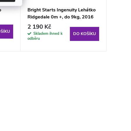
o
Bright Starts Ingenuity Lehátko
Bright s
Ridgedale 0m +, do 9kg, 2016
BS607
2 190 Kč
999 K
ŠÍKU
Skladem ihned k
Sklade
DO KOŠÍKU
odběru
odběru