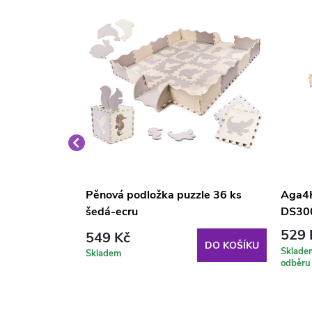
 pro miminka s
Pěnová podložka puzzle 36 ks
Aga4K
a hračkami
šedá-ecru
DS30
529 
549 Kč
DO KOŠÍKU
DO KOŠÍKU
Sklade
Skladem
odběru