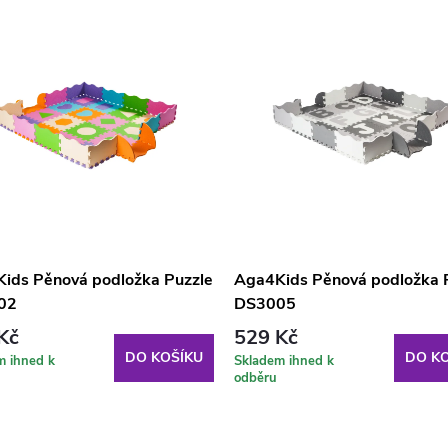
ids Pěnová podložka Puzzle
Aga4Kids Pěnová podložka 
02
DS3005
Kč
529 Kč
DO KOŠÍKU
DO KO
m ihned k
Skladem ihned k
odběru