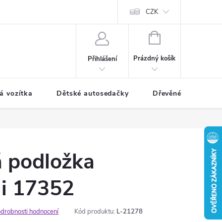
CZK
NÁKUPNÍ
KOŠÍK
Prázdný košík
Přihlášení
á vozítka
Dětské autosedačky
Dřevěné hračky
á podložka
i 17352
drobnosti hodnocení
Kód produktu:
L-21278