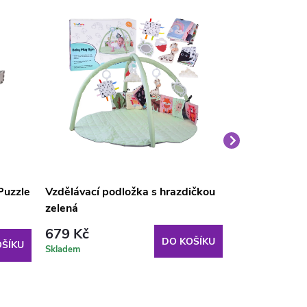
Puzzle
Vzdělávací podložka s hrazdičkou
Hrací podložk
zelená
zvířátky Bare
679 Kč
469 Kč
DO KOŠÍKU
ŠÍKU
Skladem
Skladem