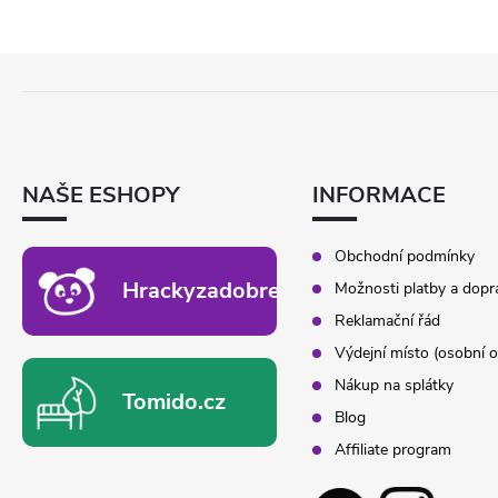
Z
Á
P
A
T
NAŠE ESHOPY
INFORMACE
Í
Obchodní podmínky
Hrackyzadobrekacky.cz
Možnosti platby a dopr
Reklamační řád
Výdejní místo (osobní o
Nákup na splátky
Tomido.cz
Blog
Affiliate program