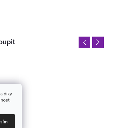
oupit
a díky
lnost.
asím