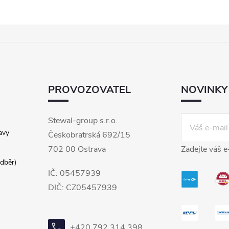
PROVOZOVATEL
NOVINKY
Stewal-group s.r.o.
avy
Českobratrská 692/15
702 00 Ostrava
Zadejte váš e
dběr)
IČ: 05457939
DIČ: CZ05457939
+420 792 314 398