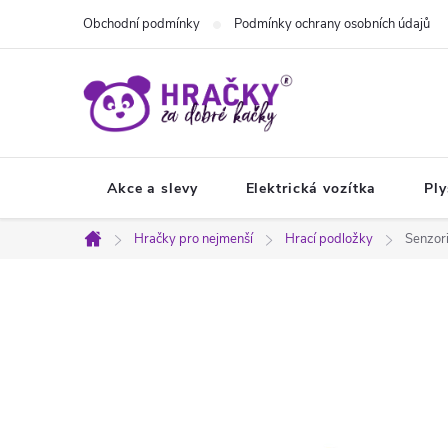
Přejít
Obchodní podmínky
Podmínky ochrany osobních údajů
na
obsah
Akce a slevy
Elektrická vozítka
Ply
Hračky pro nejmenší
Hrací podložky
Senzor
Domů