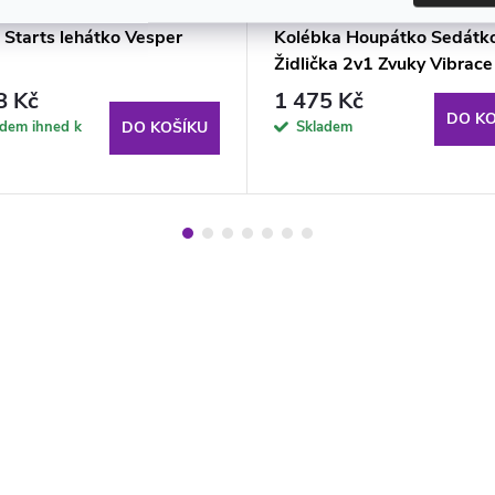
 Starts lehátko Vesper
Kolébka Houpátko Sedátk
Židlička 2v1 Zvuky Vibrace
Modrá Zebra
8 Kč
1 475 Kč
DO KO
adem ihned k
Skladem
DO KOŠÍKU