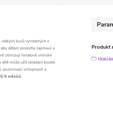
Param
m velkých kusů vyrobených z
Produkt n
 aby dětem poskytla zajímavý a
teré stimulují hmatové vnímání
Hrací p
e dítě může užít skládání kostek
í, pozorovací schopnosti a
rší 6 měsíců
.