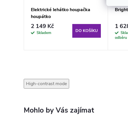
1 Zvuky
Elektrické lehátko houpačka
Bright
houpátko
2 149 Kč
1 62
KOŠÍKU
DO KOŠÍKU
Skladem
Skl
odběru
High-contrast mode