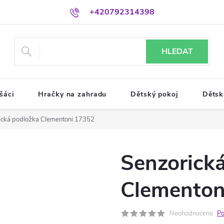
+420792314398
HLEDAT
šáci
Hračky na zahradu
Dětský pokoj
Dětsk
ická podložka Clementoni 17352
Senzorick
Clementon
Neohodnoceno
Po