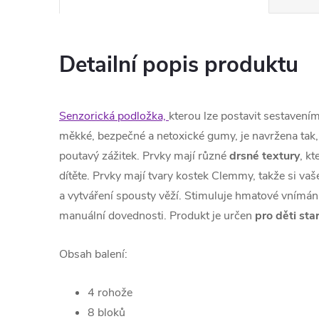
Detailní popis produktu
Senzorická podložka,
kterou lze postavit sestavení
měkké, bezpečné a netoxické gumy, je navržena tak,
poutavý zážitek. Prvky mají různé
drsné
textury
, k
dítěte. Prvky mají tvary kostek Clemmy, takže si vaš
a vytváření spousty věží. Stimuluje hmatové vnímán
manuální dovednosti. Produkt je určen
pro děti sta
Obsah balení:
4 rohože
8 bloků