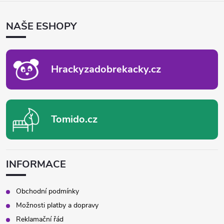
Á
P
NAŠE ESHOPY
A
T
Í
Hrackyzadobrekacky.cz
Tomido.cz
INFORMACE
Obchodní podmínky
Možnosti platby a dopravy
Reklamační řád