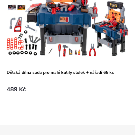
Dětská dílna sada pro malé kutily stolek + nářadí 65 ks
489 Kč
Z