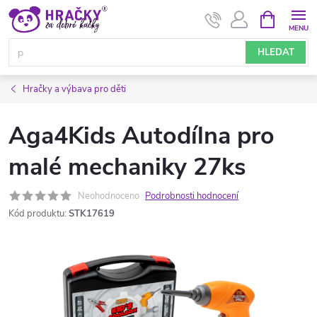
Přejít
NÁKUPNÍ
KOŠÍK
na
obsah
HLEDAT
Hračky a výbava pro děti
Aga4Kids Autodílna pro
malé mechaniky 27ks
Neohodnoceno
Podrobnosti hodnocení
Kód produktu:
STK17619