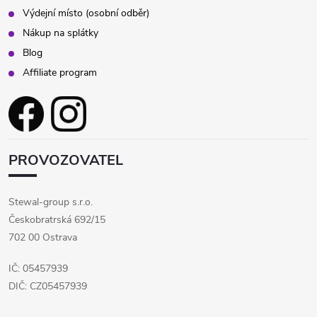
Výdejní místo (osobní odběr)
Nákup na splátky
Blog
Affiliate program
PROVOZOVATEL
Stewal-group s.r.o.
Českobratrská 692/15
702 00 Ostrava
IČ: 05457939
DIČ: CZ05457939