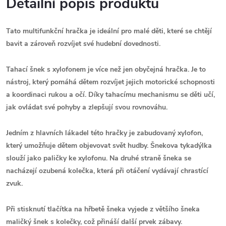
Detailní popis produktu
Tato multifunkční hračka je ideální pro malé děti, které se chtějí
bavit a zároveň rozvíjet své hudební dovednosti.
Tahací šnek s xylofonem je více než jen obyčejná hračka. Je to
nástroj, který pomáhá dětem rozvíjet jejich motorické schopnosti
a koordinaci rukou a očí. Díky tahacímu mechanismu se děti učí,
jak ovládat své pohyby a zlepšují svou rovnováhu.
Jedním z hlavních lákadel této hračky je zabudovaný xylofon,
který umožňuje dětem objevovat svět hudby. Šnekova tykadýlka
slouží jako paličky ke xylofonu. Na druhé straně šneka se
nacházejí ozubená kolečka, která při otáčení vydávají chrastící
zvuk.
Při stisknutí tlačítka na hřbetě šneka vyjede z většího šneka
maličký šnek s kolečky, což přináší další prvek zábavy.