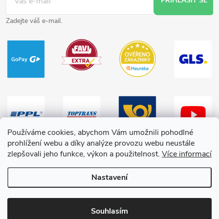
PŘIHLÁSIT SE
Zadejte váš e-mail.
Používáme cookies, abychom Vám umožnili pohodlné
prohlížení webu a díky analýze provozu webu neustále
zlepšovali jeho funkce, výkon a použitelnost.
Více informací
Nastavení
Copyright 2026
HračkyZaDobréKačky
. Všechna práva vyhrazena.
Souhlasím
Vytvořil Shoptet