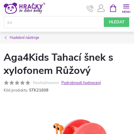
Přejít
NÁKUPNÍ
KOŠÍK
na
obsah
HLEDAT
Hudební nástroje
Aga4Kids Tahací šnek s
xylofonem Růžový
Neohodnoceno
Podrobnosti hodnocení
Kód produktu:
STK21608