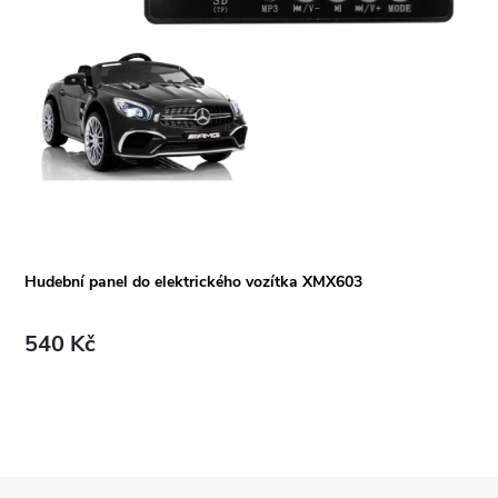
Hudební panel do elektrického vozítka XMX603
540 Kč
Z