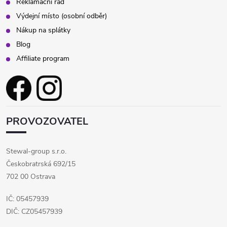
Reklamační řád
Výdejní místo (osobní odběr)
Nákup na splátky
Blog
Affiliate program
PROVOZOVATEL
Stewal-group s.r.o.
Českobratrská 692/15
702 00 Ostrava
IČ: 05457939
DIČ: CZ05457939