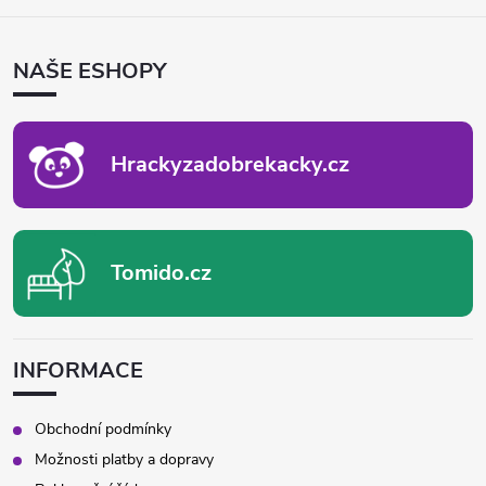
Á
P
NAŠE ESHOPY
A
T
Í
Hrackyzadobrekacky.cz
Tomido.cz
INFORMACE
Obchodní podmínky
Možnosti platby a dopravy