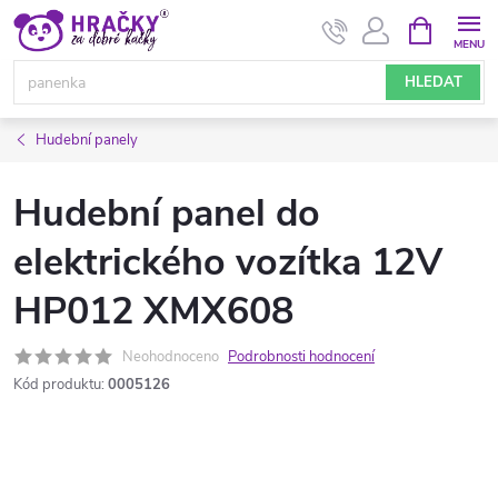
Přejít
NÁKUPNÍ
KOŠÍK
na
obsah
HLEDAT
Hudební panely
Hudební panel do
elektrického vozítka 12V
HP012 XMX608
Neohodnoceno
Podrobnosti hodnocení
Kód produktu:
0005126