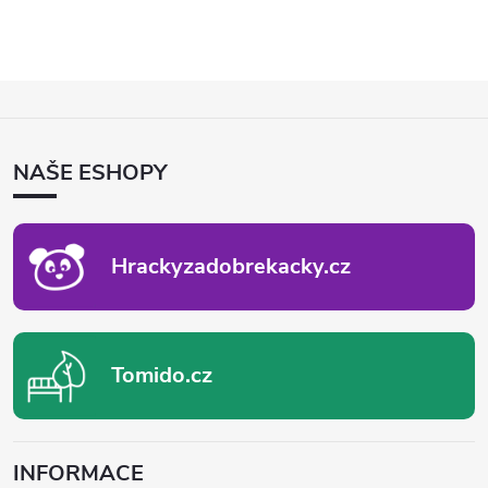
Z
Á
P
NAŠE ESHOPY
A
T
Í
Hrackyzadobrekacky.cz
Tomido.cz
INFORMACE