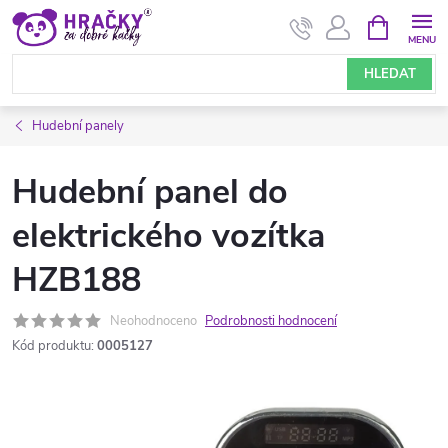
Přejít
NÁKUPNÍ
KOŠÍK
na
obsah
HLEDAT
Hudební panely
Hudební panel do
elektrického vozítka
HZB188
Neohodnoceno
Podrobnosti hodnocení
Kód produktu:
0005127