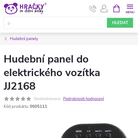
Přejít
NÁKUPNÍ
KOŠÍK
na
obsah
HLEDAT
Hudební panely
Hudební panel do
elektrického vozítka
JJ2168
Neohodnoceno
Podrobnosti hodnocení
Kód produktu:
0005111