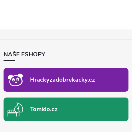
Z
Á
P
NAŠE ESHOPY
A
T
Í
Hrackyzadobrekacky.cz
Tomido.cz