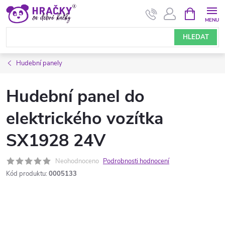
Přejít
NÁKUPNÍ
KOŠÍK
na
obsah
HLEDAT
Hudební panely
Hudební panel do
elektrického vozítka
SX1928 24V
Neohodnoceno
Podrobnosti hodnocení
Kód produktu:
0005133