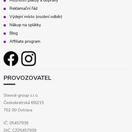
Možnosti platby a dopravy
Reklamační řád
Výdejní místo (osobní odběr)
Nákup na splátky
Blog
Affiliate program
PROVOZOVATEL
Stewal-group s.r.o.
Českobratrská 692/15
702 00 Ostrava
IČ: 05457939
DIČ: CZ05457939