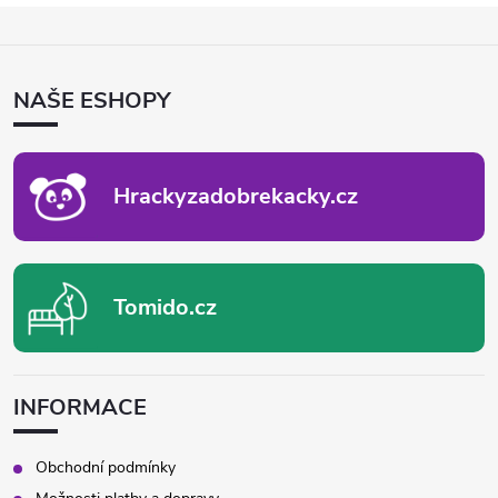
Z
Á
P
NAŠE ESHOPY
A
T
Í
Hrackyzadobrekacky.cz
Tomido.cz
INFORMACE
Obchodní podmínky