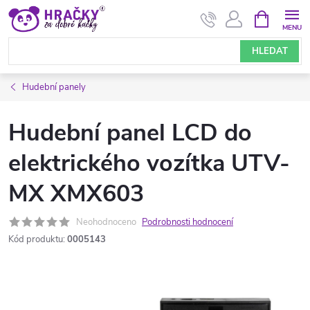
Přejít
NÁKUPNÍ
KOŠÍK
na
obsah
HLEDAT
Hudební panely
Hudební panel LCD do
elektrického vozítka UTV-
MX XMX603
Neohodnoceno
Podrobnosti hodnocení
Kód produktu:
0005143