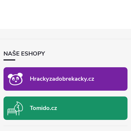
Z
Á
P
NAŠE ESHOPY
A
T
Í
Hrackyzadobrekacky.cz
Tomido.cz