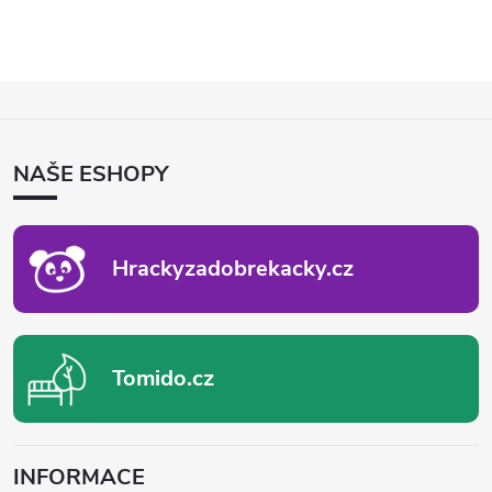
Z
Á
P
NAŠE ESHOPY
A
T
Í
Hrackyzadobrekacky.cz
Tomido.cz
INFORMACE