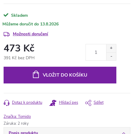
Skladem
13.8.2026
Možnosti doručení
473 Kč
391 Kč bez DPH
Měrná
cena:
VLOŽIT DO KOŠÍKU
Dotaz k produktu
Hlídací pes
Sdílet
Značka:
Tomido
Záruka
:
2 roky
Popis produktu