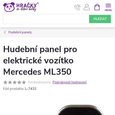
Přejít
NÁKUPNÍ
KOŠÍK
na
obsah
HLEDAT
Hudební panely
Hudební panel pro
elektrické vozítko
Mercedes ML350
Neohodnoceno
Podrobnosti hodnocení
Kód produktu:
L-7432