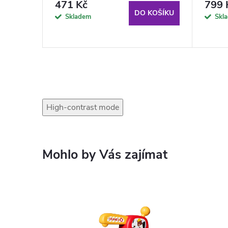
tyrkysová
růžov
471 Kč
799 
KOŠÍKU
DO KOŠÍKU
Skladem
Skl
High-contrast mode