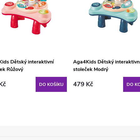
ids Dětský interaktivní
Aga4Kids Dětský interaktivn
ček Růžový
stoleček Modrý
Kč
479 Kč
DO KOŠÍKU
DO KO