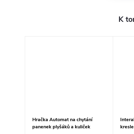
K to
ůžovo -
Hračka Automat na chytání
Intera
panenek plyšáků a kuliček
kresle