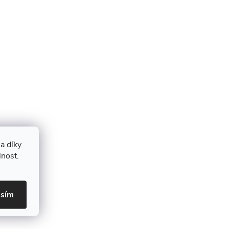
a díky
lnost.
asím