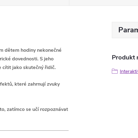
Param
ašim dětem hodiny nekonečné
Produkt n
rické dovednosti. S jeho
ítit jako skutečný řidič.
Interakt
fektů, které zahrnují zvuky
uto, zatímco se učí rozpoznávat