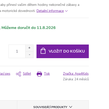
k, aby přinesl vašim dětem hodiny nekonečné zábavy a
 a motorické dovednosti.
Detailní informace
11.8.2026
VLOŽIT DO KOŠÍKU
dací pes
Sdílet
Tisk
Značka:
Aga4Kids
Záruka
:
24 měsíců
SOUVISEJÍCÍ PRODUKTY