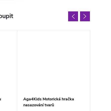
oupit
u
Aga4Kids Motorická hračka
Montess
nasazování tvarů
visacím