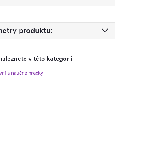
etry produktu:
aleznete v této kategorii
ivní a naučné hračky