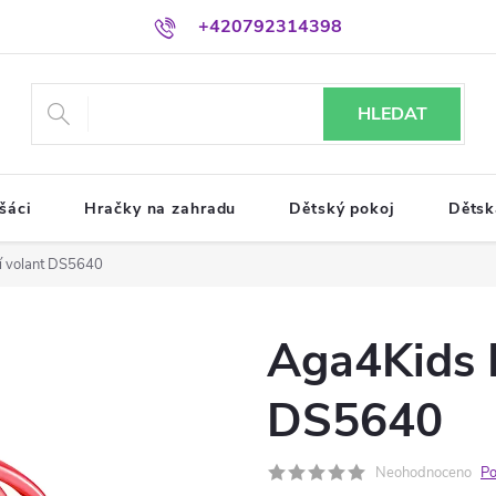
+420792314398
HLEDAT
šáci
Hračky na zahradu
Dětský pokoj
Dětsk
ní volant DS5640
Aga4Kids I
DS5640
Neohodnoceno
Po