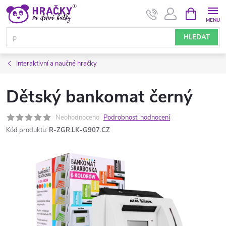
Přejít
NÁKUPNÍ
KOŠÍK
na
obsah
HLEDAT
Interaktivní a naučné hračky
Dětský bankomat černý
Neohodnoceno
Podrobnosti hodnocení
Kód produktu:
R-ZGR.LK-G907.CZ