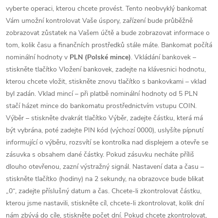
vyberte operaci, kterou chcete provést. Tento neobvyklý bankomat
Vám umožní kontrolovat Vaše úspory, zařízení bude průběžně
zobrazovat zůstatek na Vašem účtě a bude zobrazovat informace o
tom, kolik času a finančních prostředků stále máte. Bankomat počítá
nominální hodnoty v
PLN (Polské mince)
. Vkládání bankovek –
stiskněte tlačítko Vložení bankovek, zadejte na klávesnici hodnotu,
kterou chcete vložit, stiskněte znovu tlačítko s bankovkami – vklad
byl zadán. Vklad mincí – při platbě nominální hodnoty od 5 PLN
stačí házet mince do bankomatu prostřednictvím vstupu COIN.
Výběr – stiskněte dvakrát tlačítko Výběr, zadejte částku, která má
být vybrána, poté zadejte PIN kód (výchozí 0000), uslyšíte pípnutí
informující o výběru, rozsvítí se kontrolka nad displejem a otevře se
zásuvka s obsahem dané částky. Pokud zásuvku necháte příliš
dlouho otevřenou, zazní výstražný signál. Nastavení data a času –
stiskněte tlačítko (hodiny) na 2 sekundy, na obrazovce bude blikat
„0“, zadejte příslušný datum a čas. Chcete-li zkontrolovat částku,
kterou jsme nastavili, stiskněte cíl, chcete-li zkontrolovat, kolik dní
nám zbývá do cíle, stiskněte počet dní. Pokud chcete zkontrolovat,