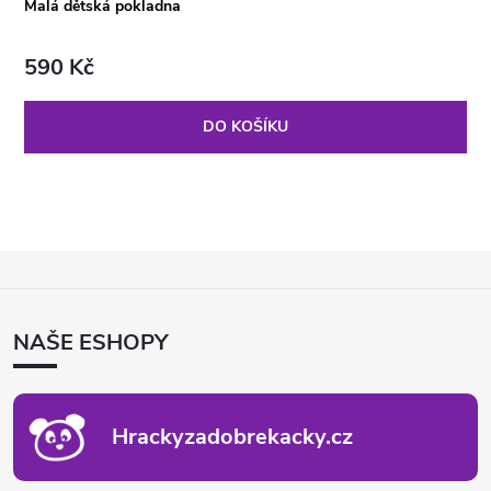
Malá dětská pokladna
590 Kč
DO KOŠÍKU
Z
Á
P
NAŠE ESHOPY
A
T
Í
Hrackyzadobrekacky.cz