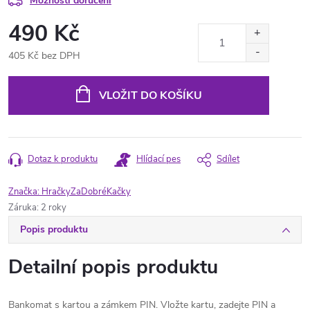
Možnosti doručení
490 Kč
405 Kč bez DPH
Měrná
cena:
VLOŽIT DO KOŠÍKU
Dotaz k produktu
Hlídací pes
Sdílet
Značka:
HračkyZaDobréKačky
Záruka
:
2 roky
Popis produktu
Detailní popis produktu
Bankomat s kartou a zámkem PIN. Vložte kartu, zadejte PIN a