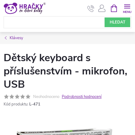
Přejít
NÁKUPNÍ
KOŠÍK
na
obsah
HLEDAT
Klávesy
Dětský keyboard s
příslušenstvím - mikrofon,
USB
Neohodnoceno
Podrobnosti hodnocení
Kód produktu:
L-471