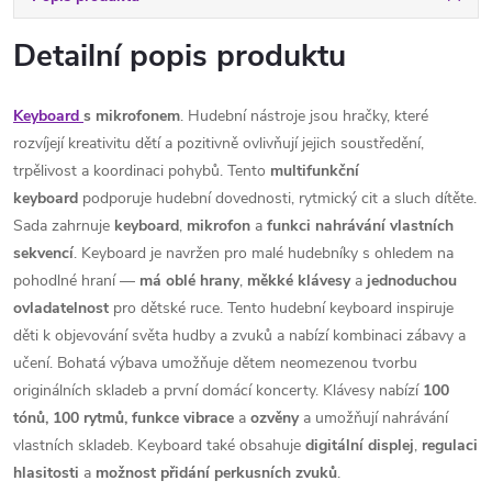
Detailní popis produktu
Keyboard
s mikrofonem
. Hudební nástroje jsou hračky, které
rozvíjejí kreativitu dětí a pozitivně ovlivňují jejich soustředění,
trpělivost a koordinaci pohybů. Tento
multifunkční
keyboard
podporuje hudební dovednosti, rytmický cit a sluch dítěte.
Sada zahrnuje
keyboard
,
mikrofon
a
funkci
nahrávání
vlastních
sekvencí
. Keyboard je navržen pro malé hudebníky s ohledem na
pohodlné hraní —
má oblé hrany
,
měkké klávesy
a
jednoduchou
ovladatelnost
pro dětské ruce. Tento hudební keyboard inspiruje
děti k objevování světa hudby a zvuků a nabízí kombinaci zábavy a
učení. Bohatá výbava umožňuje dětem neomezenou tvorbu
originálních skladeb a první domácí koncerty. Klávesy nabízí
100
tónů, 100 rytmů,
funkce
vibrace
a
ozvěny
a umožňují nahrávání
vlastních skladeb. Keyboard také obsahuje
digitální
displej
,
regulaci
hlasitosti
a
možnost
přidání
perkusních
zvuků
.