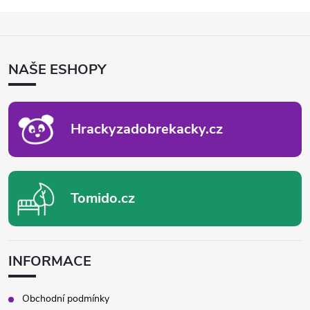
Z
Á
P
NAŠE ESHOPY
A
T
Í
Hrackyzadobrekacky.cz
Tomido.cz
INFORMACE
Obchodní podmínky