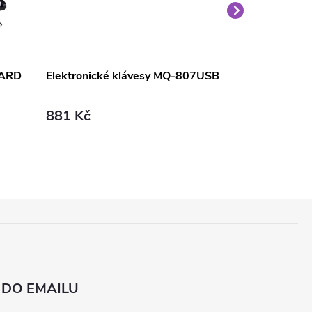
OARD
Elektronické klávesy MQ-807USB
Elektronické
881 Kč
906 Kč
 DO EMAILU