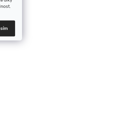
lnost.
asím