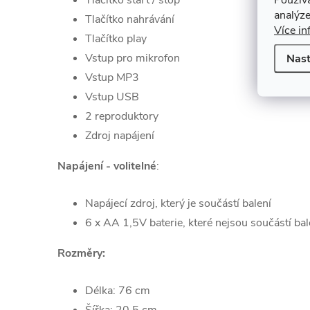
Tlačítko start / stop
analýze
Tlačítko nahrávání
Více in
Tlačítko play
Vstup pro mikrofon
Nast
Vstup MP3
Vstup USB
2 reproduktory
Zdroj napájení
Napájení
- volitelné
:
Napájecí zdroj, který je součástí balení
6 x AA 1,5V baterie, které nejsou součástí bal
Rozměry:
Délka: 76 cm