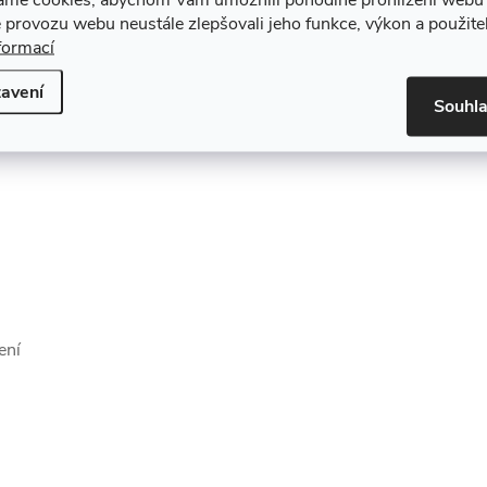
 provozu webu neustále zlepšovali jeho funkce, výkon a použite
formací
avení
Souhl
ení