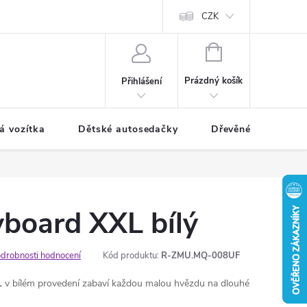
CZK
NÁKUPNÍ
KOŠÍK
Prázdný košík
Přihlášení
á vozítka
Dětské autosedačky
Dřevěné hračky
board XXL bílý
drobnosti hodnocení
Kód produktu:
R-ZMU.MQ-008UF
L
v bílém provedení zabaví každou malou hvězdu na dlouhé