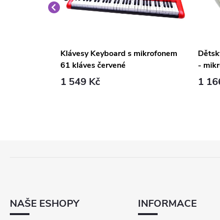
em MQ5407 54
Klávesy Keyboard s mikrofonem
Dětsk
61 kláves červené
- mik
1 549 Kč
1 16
Z
Á
P
A
T
NAŠE ESHOPY
INFORMACE
Í