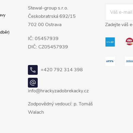
Stewal-group s.r.o.
avy
Českobratrská 692/15
702 00 Ostrava
Zadejte váš e
dběr)
IČ: 05457939
DIČ: CZ05457939
+420 792 314 398
info@hrackyzadobrekacky.cz
Zodpovědný vedoucí: p. Tomáš
Walach