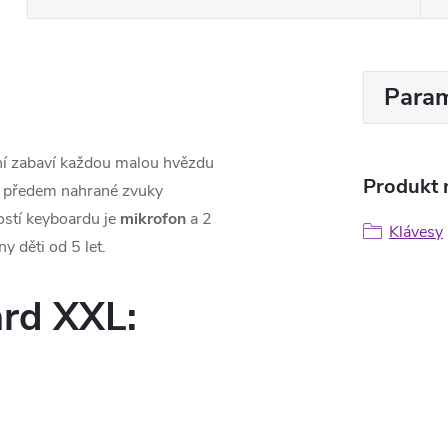
Param
ní zabaví každou malou hvězdu
Produkt n
, předem nahrané zvuky
ostí keyboardu je
mikrofon
a 2
Klávesy
y děti od 5 let.
ard XXL
: