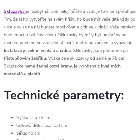
Skluzavka
je nezbytná. Děti milují hřiště a vždy je to k nim přitahuje.
Tím, že si ho vytvoříte na svém hřišti, ho bude mít vaše dítě vždy po
ruce a vy se na něj budete moci dívat a cítit se klidněji. Vaše ratolest
bude moci trávit čas venku. Skluzavky by měly být umístěny na
rovném povrchu ve vzdálenosti asi 2 metry od zařízení a vybavení.
Instalace
je
velmi rychlá
a
snadná
. Skluzavky jsou přístupné po
třístupňovém žebříku.
Výška celé skluzavky od země je
75 cm!
Skluzavka nemá
žádné
ostré
hrany
, je vyrobena z
kvalitních
materiálů
a
plastů
.
Technické parametry:
Výška: cca 75 cm
Celková délka: cca 130 cm
Šířka: 40 cm