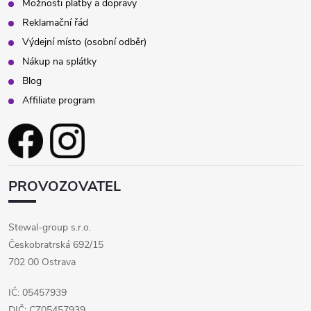
Možnosti platby a dopravy
Reklamační řád
Výdejní místo (osobní odběr)
Nákup na splátky
Blog
Affiliate program
PROVOZOVATEL
Stewal-group s.r.o.
Českobratrská 692/15
702 00 Ostrava
IČ: 05457939
DIČ: CZ05457939