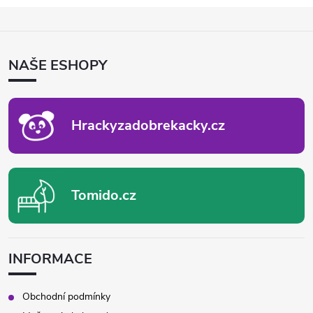
Z
Á
P
NAŠE ESHOPY
A
T
Í
Hrackyzadobrekacky.cz
Tomido.cz
INFORMACE
Obchodní podmínky