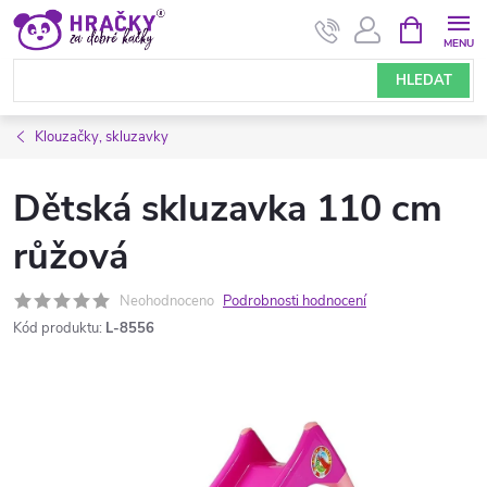
Přejít
NÁKUPNÍ
KOŠÍK
na
obsah
HLEDAT
Klouzačky, skluzavky
Dětská skluzavka 110 cm
růžová
Neohodnoceno
Podrobnosti hodnocení
Kód produktu:
L-8556