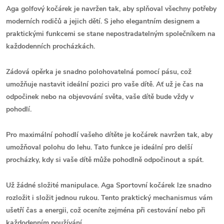
Aga golfový kočárek je navržen tak, aby splňoval všechny potřeby
moderních rodičů a jejich dětí. S jeho elegantním designem a
praktickými funkcemi se stane nepostradatelným společníkem na
každodenních procházkách.
Zádová opěrka je snadno polohovatelná pomocí pásu, což
umožňuje nastavit ideální pozici pro vaše dítě. Ať už je čas na
odpočinek nebo na objevování světa, vaše dítě bude vždy v
pohodlí.
Pro maximální pohodlí vašeho dítěte je kočárek navržen tak, aby
umožňoval polohu do lehu. Tato funkce je ideální pro delší
procházky, kdy si vaše dítě může pohodlně odpočinout a spát.
Už žádné složité manipulace. Aga Sportovní kočárek lze snadno
rozložit i složit jednou rukou. Tento praktický mechanismus vám
ušetří čas a energii, což oceníte zejména při cestování nebo při
každodenním používání.