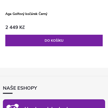
Aga Golfový kočárek Černý
2 449 Kč
DO KOŠÍKU
Z
Á
P
NAŠE ESHOPY
A
T
Í