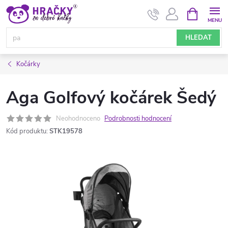
Přejít
NÁKUPNÍ
KOŠÍK
na
obsah
HLEDAT
Kočárky
Aga Golfový kočárek Šedý
Neohodnoceno
Podrobnosti hodnocení
Kód produktu:
STK19578