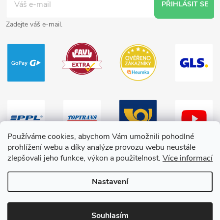
PŘIHLÁSIT SE
Zadejte váš e-mail.
Používáme cookies, abychom Vám umožnili pohodlné
prohlížení webu a díky analýze provozu webu neustále
zlepšovali jeho funkce, výkon a použitelnost.
Více informací
Nastavení
Copyright 2026
HračkyZaDobréKačky
. Všechna práva vyhrazena.
Souhlasím
Vytvořil Shoptet