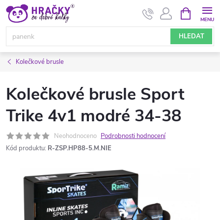
Přejít
NÁKUPNÍ
KOŠÍK
na
obsah
HLEDAT
Kolečkové brusle
Kolečkové brusle Sport
Trike 4v1 modré 34-38
Neohodnoceno
Podrobnosti hodnocení
Kód produktu:
R-ZSP.HP88-5.M.NIE