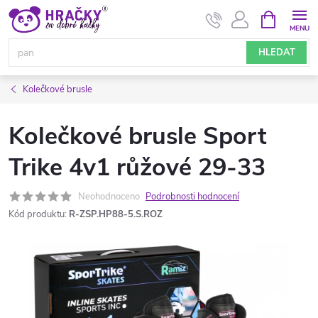
Přejít
NÁKUPNÍ
KOŠÍK
na
obsah
HLEDAT
Kolečkové brusle
Kolečkové brusle Sport
Trike 4v1 růžové 29-33
Neohodnoceno
Podrobnosti hodnocení
Kód produktu:
R-ZSP.HP88-5.S.ROZ