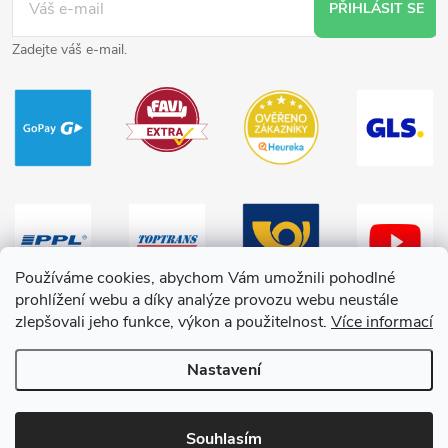
PŘIHLÁSIT SE
Zadejte váš e-mail.
Používáme cookies, abychom Vám umožnili pohodlné
prohlížení webu a díky analýze provozu webu neustále
zlepšovali jeho funkce, výkon a použitelnost.
Více informací
Nastavení
Copyright 2026
HračkyZaDobréKačky
. Všechna práva vyhrazena.
Souhlasím
Vytvořil Shoptet