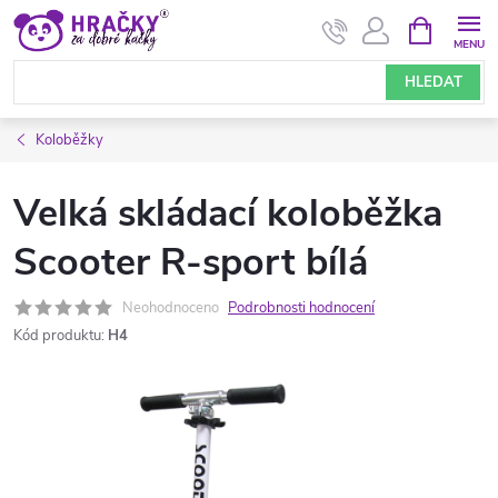
Přejít
NÁKUPNÍ
KOŠÍK
na
obsah
HLEDAT
Koloběžky
Velká skládací koloběžka
Scooter R-sport bílá
Neohodnoceno
Podrobnosti hodnocení
Kód produktu:
H4