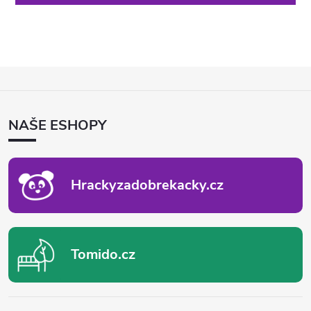
Z
Á
P
NAŠE ESHOPY
A
T
Í
Hrackyzadobrekacky.cz
Tomido.cz