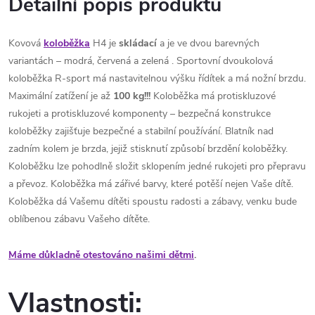
Detailní popis produktu
Kovová
koloběžka
H4 je
skládací
a je ve dvou barevných
variantách – modrá, červená a zelená . Sportovní dvoukolová
koloběžka R-sport má nastavitelnou výšku řídítek a má nožní brzdu.
Maximální zatížení je až
100 kg!!!
Koloběžka má protiskluzové
rukojeti a protiskluzové komponenty – bezpečná konstrukce
koloběžky zajišťuje bezpečné a stabilní používání. Blatník nad
zadním kolem je brzda, jejiž stisknutí způsobí brzdění koloběžky.
Koloběžku lze pohodlně složit sklopením jedné rukojeti pro přepravu
a převoz. Koloběžka má zářivé barvy, které potěší nejen Vaše dítě.
Koloběžka dá Vašemu dítěti spoustu radosti a zábavy, venku bude
oblíbenou zábavu Vašeho dítěte.
Máme důkladně otestováno našimi dětmi
.
Vlastnosti: