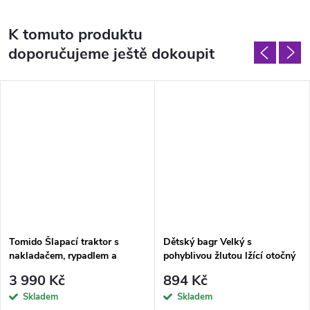
K tomuto produktu
doporučujeme ještě dokoupit
Tomido Šlapací traktor s
Dětský bagr Velký s
nakladačem, rypadlem a
pohyblivou žlutou lžící otočný
vlečkou červený
360°
3 990 Kč
894 Kč
Skladem
Skladem