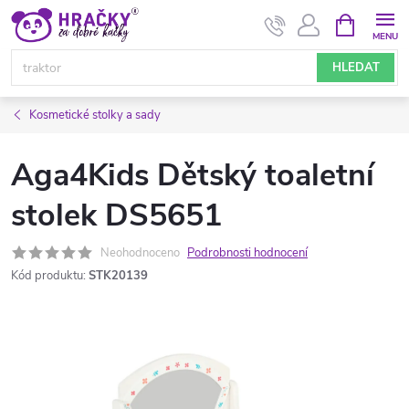
Přejít
NÁKUPNÍ
KOŠÍK
na
obsah
HLEDAT
Kosmetické stolky a sady
Aga4Kids Dětský toaletní
stolek DS5651
Neohodnoceno
Podrobnosti hodnocení
Kód produktu:
STK20139