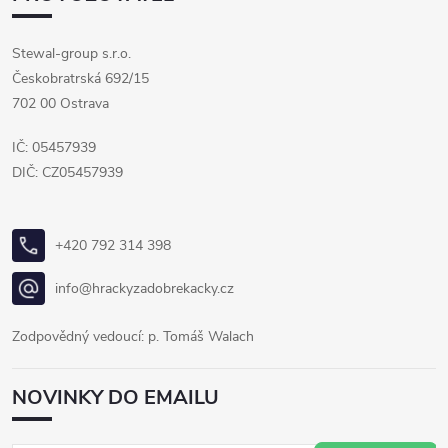
Stewal-group s.r.o.
Českobratrská 692/15
702 00 Ostrava
IČ: 05457939
DIČ: CZ05457939
+420 792 314 398
info@hrackyzadobrekacky.cz
Zodpovědný vedoucí: p. Tomáš Walach
NOVINKY DO EMAILU