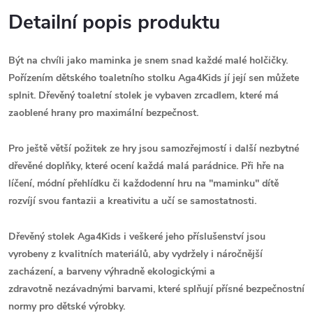
Detailní popis produktu
Být na chvíli jako maminka je snem snad každé malé holčičky.
Pořízením dětského toaletního stolku Aga4Kids jí její sen můžete
splnit. Dřevěný toaletní stolek je vybaven zrcadlem, které má
zaoblené hrany pro maximální bezpečnost.
Pro ještě větší požitek ze hry jsou samozřejmostí i další nezbytné
dřevěné doplňky, které ocení každá malá parádnice. Při hře na
líčení, módní přehlídku či každodenní hru na "maminku" dítě
rozvíjí svou fantazii a kreativitu a učí se samostatnosti.
Dřevěný stolek Aga4Kids i veškeré jeho příslušenství jsou
vyrobeny z kvalitních materiálů, aby vydržely i náročnější
zacházení, a barveny výhradně ekologickými a
zdravotně nezávadnými barvami, které splňují přísné bezpečnostní
normy pro dětské výrobky.