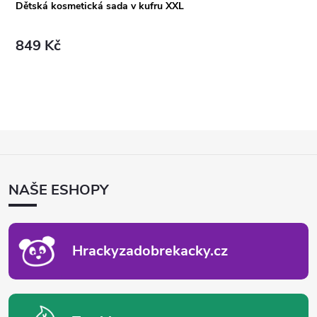
Dětská kosmetická sada v kufru XXL
849 Kč
Z
Á
P
NAŠE ESHOPY
A
T
Í
Hrackyzadobrekacky.cz