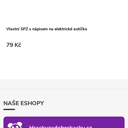
Vlastní SPZ s nápisem na elektrické autíčko
79 Kč
Z
Á
P
NAŠE ESHOPY
A
T
Í
Hrackyzadobrekacky.cz