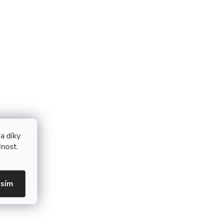
a díky
lnost.
asím