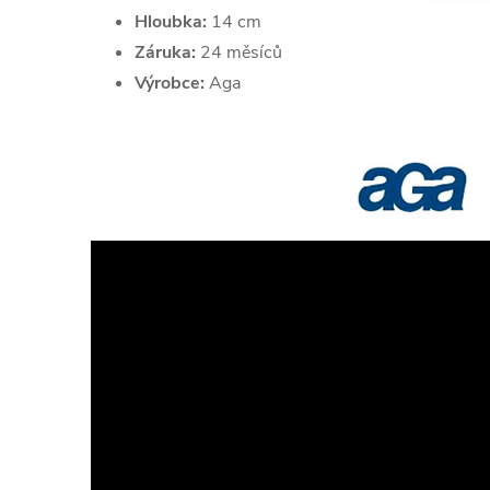
Hloubka:
14 cm
Záruka:
24 měsíců
Výrobce:
Aga