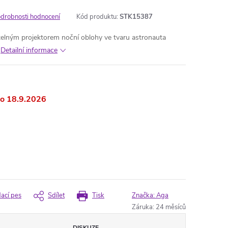
drobnosti hodnocení
Kód produktu:
STK15387
telným projektorem noční oblohy ve tvaru astronauta
Detailní informace
18.9.2026
dací pes
Sdílet
Tisk
Značka:
Aga
Záruka
:
24 měsíců
DISKUZE