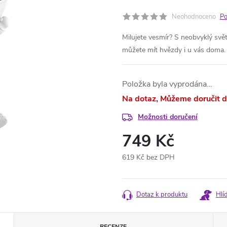
Neohodnoceno
Po
Milujete vesmír? S neobvyklý svě
můžete mít hvězdy i u vás doma.
Položka byla vyprodána…
Na dotaz
Možnosti doručení
749 Kč
619 Kč bez DPH
Měrná
cena:
Dotaz k produktu
Hlí
RECENZE