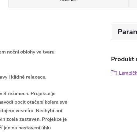
Param
em noční oblohy ve tvaru
Produkt n
Lampičk
vy i klidné relaxace.
v 8 režimech.
Projekce je
navodí pocit otáčení kolem své
 dojem vesmíru. Nechybí ani
in zcela zastaven. Projekce je
í jen na nastavení úhlu