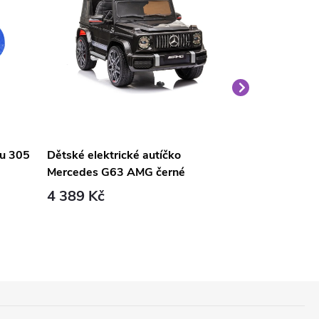
nu 305
Dětské elektrické autíčko
Velký medvěd
Mercedes G63 AMG černé
světle hnědý
4 389 Kč
1 690 Kč