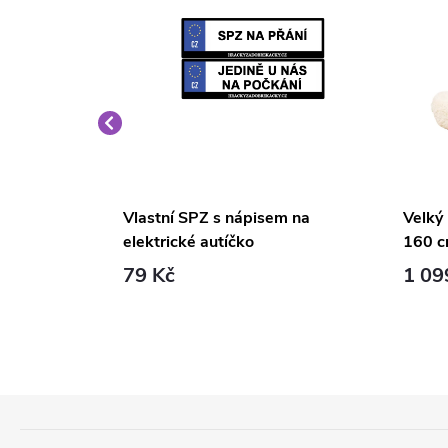
é křeslo
Vlastní SPZ s nápisem na
Velký
elektrické autíčko
160 c
79 Kč
1 09
Z
Á