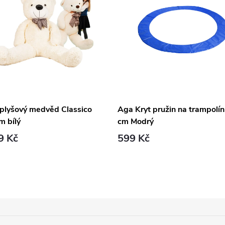
 plyšový medvěd Classico
Aga Kryt pružin na trampolí
m bílý
cm Modrý
9 Kč
599 Kč