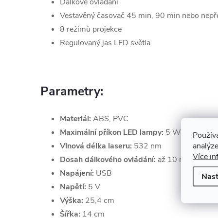
Dálkové ovládání
Vestavěný časovač 45 min, 90 min nebo nepře
8 režimů projekce
Regulovaný jas LED světla
Parametry:
Materiál:
ABS, PVC
Maximální příkon LED lampy:
5 W
Použív
analýze
Vlnová délka laseru:
532 nm
Více in
Dosah dálkového ovládání:
až 10 m
Napájení:
USB
Nast
Napětí:
5 V
Výška:
25,4 cm
Šířka:
14 cm