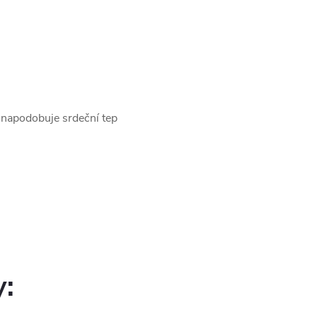
é napodobuje srdeční tep
y: