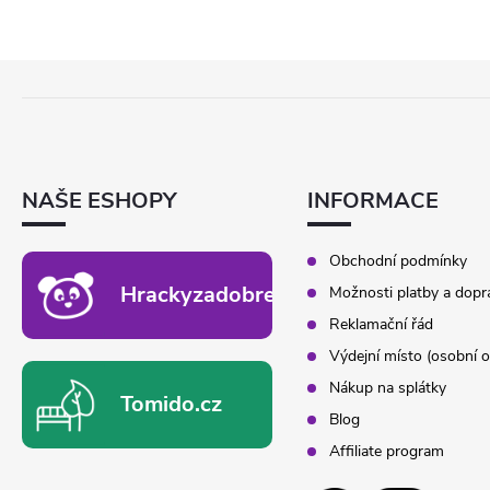
Z
Á
P
A
T
NAŠE ESHOPY
INFORMACE
Í
Obchodní podmínky
Hrackyzadobrekacky.cz
Možnosti platby a dopr
Reklamační řád
Výdejní místo (osobní o
Nákup na splátky
Tomido.cz
Blog
Affiliate program