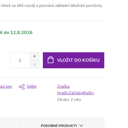
y které se dítě rozvíjí a poznává základní lékařské pomůcky
12.8.2026
VLOŽIT DO KOŠÍKU
dací pes
Sdílet
Značka:
HračkyZaDobréKačky
Záruka
:
2 roky
PODOBNÉ PRODUKTY