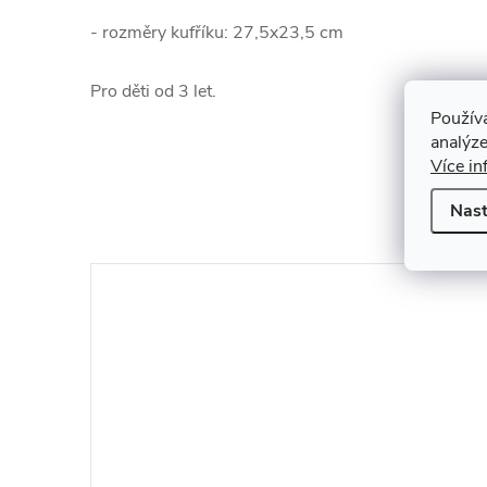
- rozměry kufříku: 27,5x23,5 cm
Pro děti od 3 let.
Použív
analýze
Více in
Nast