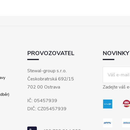
PROVOZOVATEL
NOVINKY
Stewal-group s.r.o.
avy
Českobratrská 692/15
702 00 Ostrava
Zadejte váš e
dběr)
IČ: 05457939
DIČ: CZ05457939