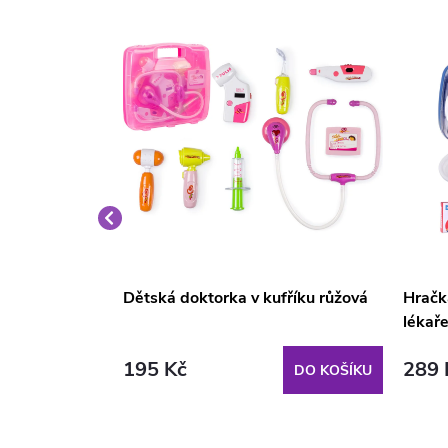
da 26ks
Dětská doktorka v kufříku růžová
Hračk
lékaře
195 Kč
289 
DO KOŠÍKU
DO KOŠÍKU