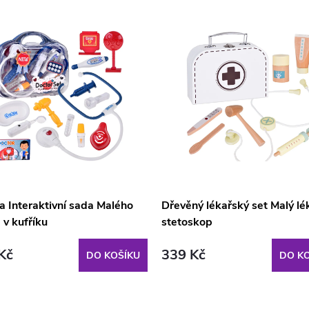
a Interaktivní sada Malého
Dřevěný lékařský set Malý lé
 v kufříku
stetoskop
Kč
339 Kč
DO KOŠÍKU
DO KO