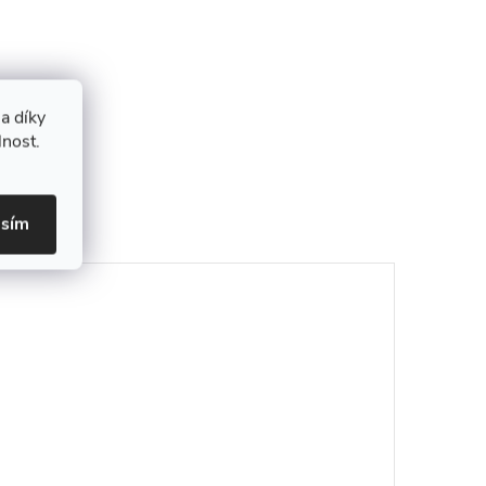
a díky
lnost.
asím