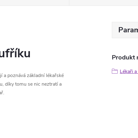
Param
ufříku
Produkt n
Lékaři a
íjí a poznává základní lékařské
 díky tomu se nic neztratí a
ř.