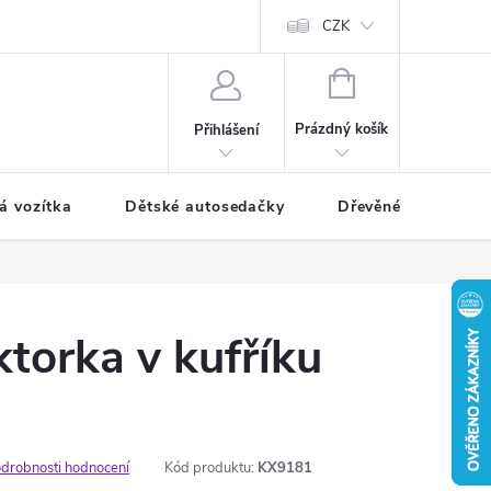
CZK
NÁKUPNÍ
KOŠÍK
Prázdný košík
Přihlášení
á vozítka
Dětské autosedačky
Dřevěné hračky
torka v kufříku
drobnosti hodnocení
Kód produktu:
KX9181