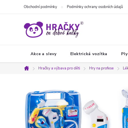
Přejít
Obchodní podmínky
Podmínky ochrany osobních údajů
na
obsah
Akce a slevy
Elektrická vozítka
Ply
Hračky a výbava pro děti
Hry na profese
Lék
Domů