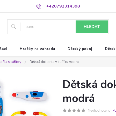
+420792314398
HLEDAT
šáci
Hračky na zahradu
Dětský pokoj
Dětsk
aři a sestřičky
Dětská doktorka v kufříku modrá
Dětská dok
modrá
Neohodnoceno
Po