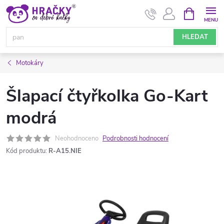
Přejít
NÁKUPNÍ
KOŠÍK
na
obsah
HLEDAT
Motokáry
Šlapací čtyřkolka Go-Kart
modrá
Neohodnoceno
Podrobnosti hodnocení
Kód produktu:
R-A15.NIE