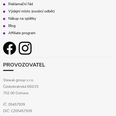
Reklamační řád
Výdejní místo (osobní odběr)
Nákup na splátky
Blog
Affiliate program
PROVOZOVATEL
Stewal-group s.r.o.
Českobratrská 692/15
702 00 Ostrava
IČ: 05457939
DIČ: CZ05457939