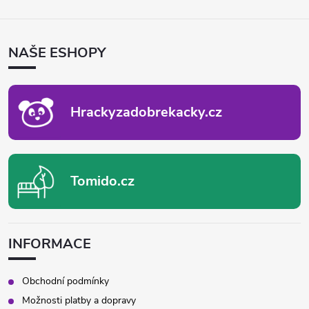
Z
Á
P
NAŠE ESHOPY
A
T
Í
Hrackyzadobrekacky.cz
Tomido.cz
INFORMACE
Obchodní podmínky
Možnosti platby a dopravy