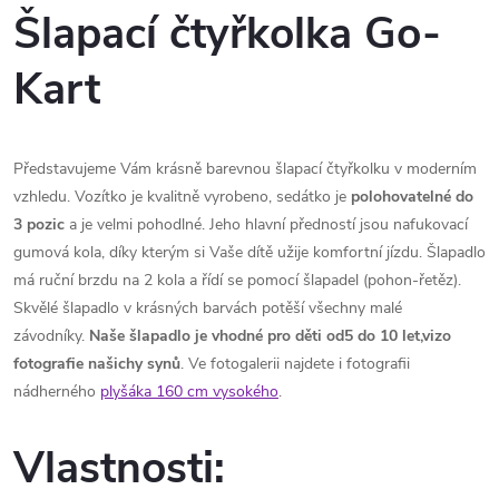
Šlapací čtyřkolka Go-
Kart
Představujeme Vám krásně barevnou šlapací čtyřkolku v moderním
vzhledu. Vozítko je kvalitně vyrobeno, sedátko je
polohovatelné do
3 pozic
a je velmi pohodlné. Jeho hlavní předností jsou nafukovací
gumová kola, díky kterým si Vaše dítě užije komfortní jízdu. Šlapadlo
má ruční brzdu na 2 kola a řídí se pomocí šlapadel (pohon-řetěz).
Skvělé šlapadlo v krásných barvách potěší všechny malé
závodníky.
Naše šlapadlo je vhodné pro děti od5 do 10 let,vizo
fotografie našichy synů
. Ve fotogalerii najdete i fotografii
nádherného
plyšáka 160 cm vysokého
.
Vlastnosti: