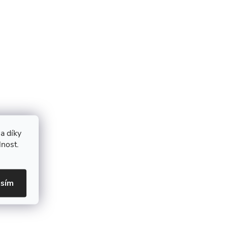
a díky
lnost.
asím