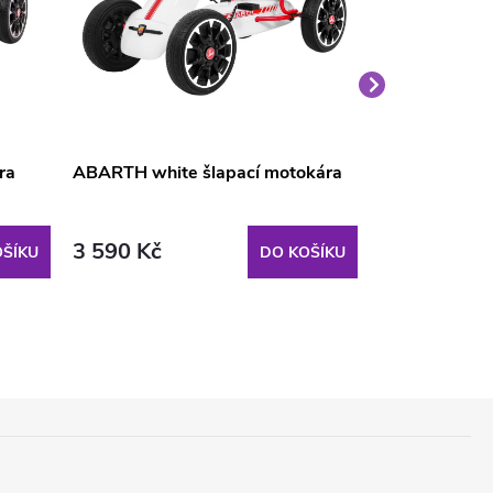
ra
ABARTH white šlapací motokára
Šlapací moto
3 590 Kč
4 682 Kč
ŠÍKU
DO KOŠÍKU