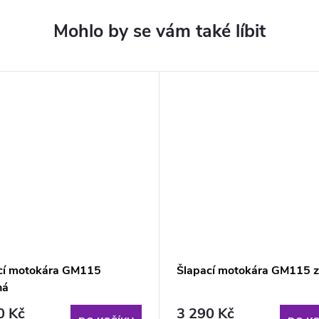
cí motokára GM115
Šlapací motokára GM115 z
ná
0 Kč
3 290 Kč