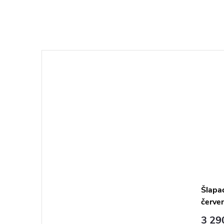
Šlapa
červe
3 29