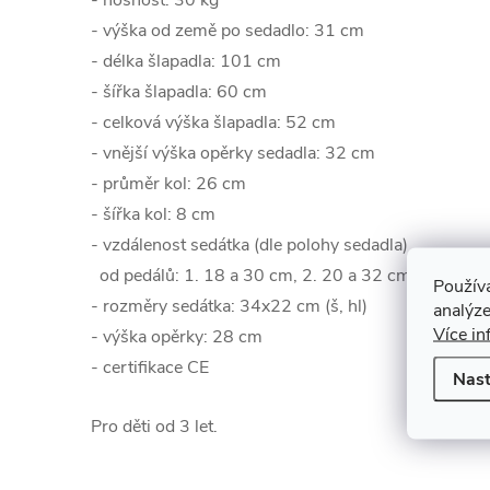
- nosnost: 30 kg
- výška od země po sedadlo: 31 cm
- délka šlapadla: 101 cm
- šířka šlapadla: 60 cm
- celková výška šlapadla: 52 cm
- vnější výška opěrky sedadla: 32 cm
- průměr kol: 26 cm
- šířka kol: 8 cm
- vzdálenost sedátka (dle polohy sedadla)
od pedálů: 1. 18 a 30 cm, 2. 20 a 32 cm, 3. 24 a 
Použív
- rozměry sedátka: 34x22 cm (š, hl)
analýze
Více in
- výška opěrky: 28 cm
- certifikace CE
Nast
Pro děti od 3 let.