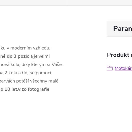
Param
lku v moderním vzhledu.
Produkt n
né do 3 pozic
a je velmi
mová kola, díky kterým si Vaše
Motokár
na 2 kola a řídí se pomocí
 barvách potěší všechny malé
 10 let,vizo fotografie