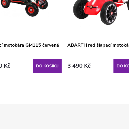
cí motokára GM115 červená
ABARTH red šlapací motoká
0 Kč
3 490 Kč
DO KOŠÍKU
DO KO