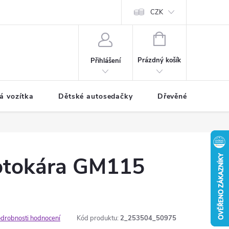
CZK
NÁKUPNÍ
KOŠÍK
Prázdný košík
Přihlášení
á vozítka
Dětské autosedačky
Dřevěné hračky
otokára GM115
drobnosti hodnocení
Kód produktu:
2_253504_50975