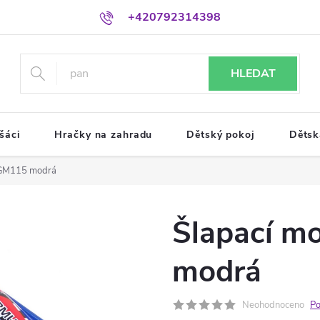
+420792314398
HLEDAT
šáci
Hračky na zahradu
Dětský pokoj
Dětsk
 GM115 modrá
Šlapací m
modrá
Neohodnoceno
Po