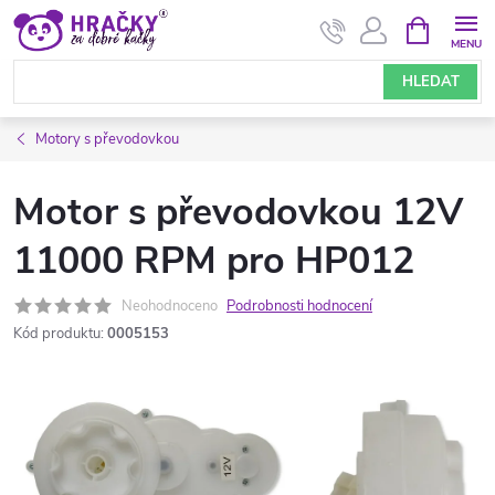
Přejít
NÁKUPNÍ
KOŠÍK
na
obsah
HLEDAT
Motory s převodovkou
Motor s převodovkou 12V
11000 RPM pro HP012
Neohodnoceno
Podrobnosti hodnocení
Kód produktu:
0005153