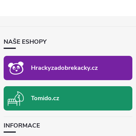
Z
Á
P
NAŠE ESHOPY
A
T
Í
Hrackyzadobrekacky.cz
Tomido.cz
INFORMACE