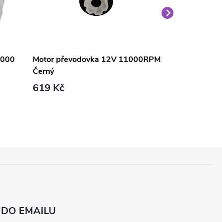
1000
Motor převodovka 12V 11000RPM
Motor + přev
Černý
V 16000 RP
619 Kč
668 Kč
 DO EMAILU