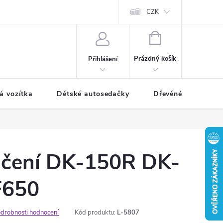
CZK
NÁKUPNÍ
KOŠÍK
Prázdný košík
Přihlášení
á vozítka
Dětské autosedačky
Dřevěné hračky
áčení DK-150R DK-
F650
drobnosti hodnocení
Kód produktu:
L-5807