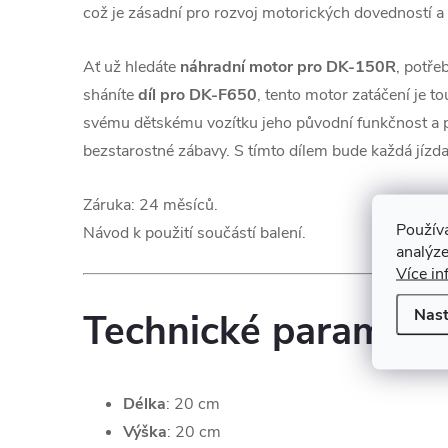
což je zásadní pro rozvoj motorických dovedností a
Ať už hledáte
náhradní motor pro DK-150R
, potře
sháníte
díl pro DK-F650
, tento motor zatáčení je t
svému dětskému vozítku jeho původní funkčnost a p
bezstarostné zábavy. S tímto dílem bude každá jízd
Záruka: 24 měsíců.
Použív
Návod k použití součástí balení.
analýze
Více in
Nast
Technické parametr
Délka
: 20 cm
Výška
: 20 cm