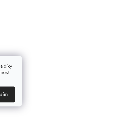
a díky
lnost.
asím