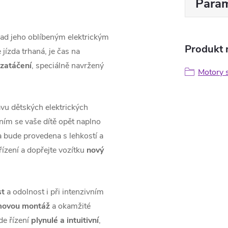
Param
nad jeho oblíbeným elektrickým
Produkt n
 jízda trhaná, je čas na
 zatáčení
, speciálně navržený
Motory 
vu dětských elektrických
 ním se vaše dítě opět naplno
ka bude provedena s lehkostí a
ízení a dopřejte vozítku
nový
st
a odolnost i při intenzivním
movou montáž
a okamžité
de řízení
plynulé a intuitivní
,