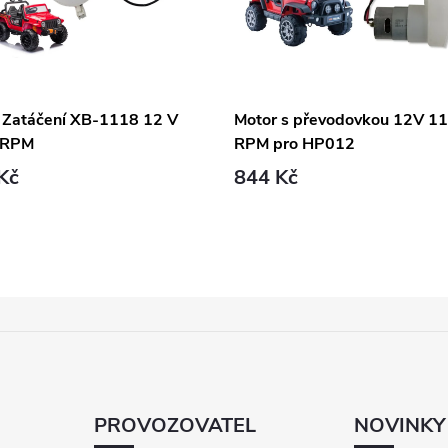
 Zatáčení XB-1118 12 V
Motor s převodovkou 12V 1
 RPM
RPM pro HP012
Kč
844 Kč
PROVOZOVATEL
NOVINKY