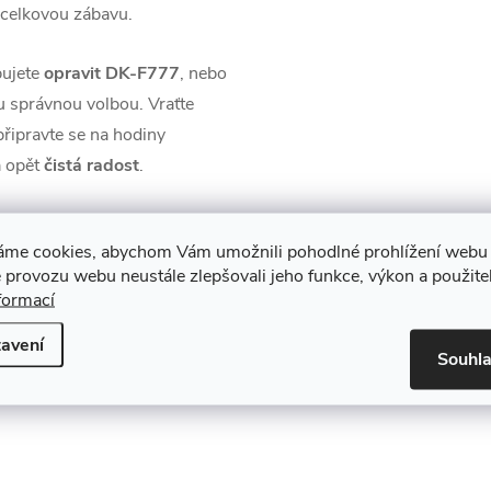
 celkovou zábavu.
bujete
opravit DK-F777
, nebo
ou správnou volbou. Vraťte
řipravte se na hodiny
a opět
čistá radost
.
áme cookies, abychom Vám umožnili pohodlné prohlížení webu 
 provozu webu neustále zlepšovali jeho funkce, výkon a použite
formací
avení
y
Souhl