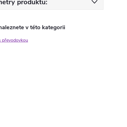
etry produktu:
aleznete v této kategorii
s převodovkou