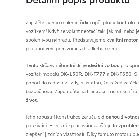
Detailní popis produktu
Zajistěte svému malému řidiči opět plnou kontrolu 
vozítkem! Když se volant neotáčí tak, jak má, nebo je
spolehlivou náhradu. Představujeme
kvalitní motor
pro obnovení precizního a hladkého řízení.
Tento klíčový náhradní díl je
ideální volbou
pro opra
vozítek modelů
DK-150R
,
DK-F777
a
DK-F650
. S
ponoří do radosti z jízdy, s jistotou, že každá zatáč
bezpečností. Zapomeňte na frustraci z nefunkčního ř
život
.
Jeho robustní konstrukce zaručuje
dlouhou životno
používání. Precizní zpracování zajišťuje
bezproblé
zlepšení jízdních vlastností. Díky tomuto motoru bu