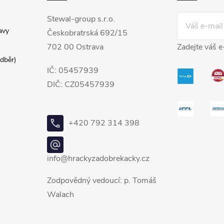
Stewal-group s.r.o.
avy
Českobratrská 692/15
702 00 Ostrava
Zadejte váš e
dběr)
IČ: 05457939
DIČ: CZ05457939
+420 792 314 398
info@hrackyzadobrekacky.cz
Zodpovědný vedoucí: p. Tomáš
Walach