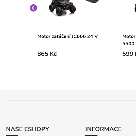
200W
Motor zatáčení JC666 24 V
Motor
5500
865 Kč
599 
Z
Á
P
A
T
NAŠE ESHOPY
INFORMACE
Í