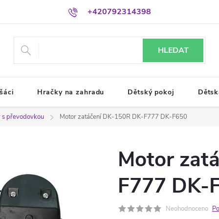
+420792314398
HLEDAT
šáci
Hračky na zahradu
Dětský pokoj
Dětsk
 s převodovkou
Motor zatáčení DK-150R DK-F777 DK-F650
Motor zat
F777 DK-
Neohodnoceno
Po