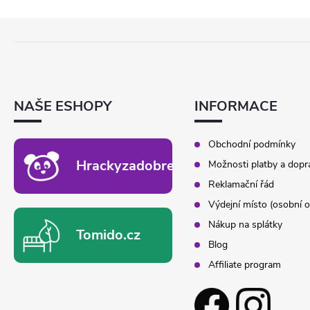
Z
Á
P
A
T
NAŠE ESHOPY
INFORMACE
Í
Obchodní podmínky
Hrackyzadobrekacky.cz
Možnosti platby a dopr
Reklamační řád
Výdejní místo (osobní o
Nákup na splátky
Tomido.cz
Blog
Affiliate program