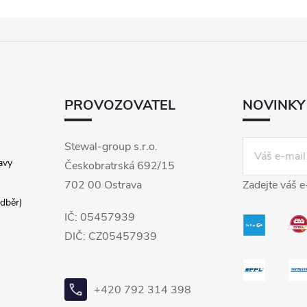
PROVOZOVATEL
NOVINKY
Stewal-group s.r.o.
avy
Českobratrská 692/15
702 00 Ostrava
Zadejte váš e
dběr)
IČ: 05457939
DIČ: CZ05457939
+420 792 314 398