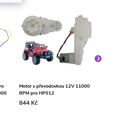
ro
Motor s převodovkou 12V 11000
Motor s přev
000
RPM pro HP012
RPM pro XM
844 Kč
601 Kč