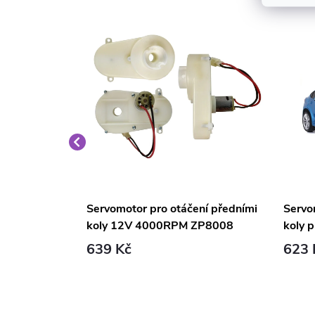
u 24V 10000
Servomotor pro otáčení předními
Servo
ední
koly 12V 4000RPM ZP8008
koly 
ZP1005
639 Kč
623 