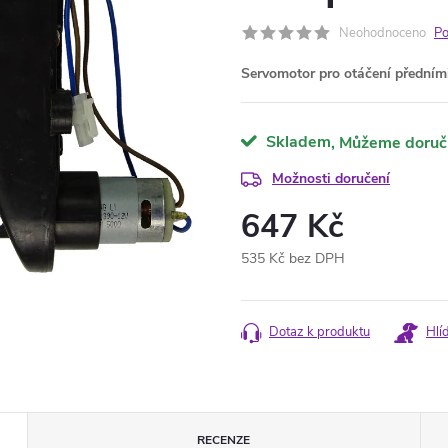
Neohodnoceno
Po
Servomotor pro otáčení předním
Skladem
Možnosti doručení
647 Kč
535 Kč bez DPH
Měrná
cena:
Dotaz k produktu
Hlí
RECENZE