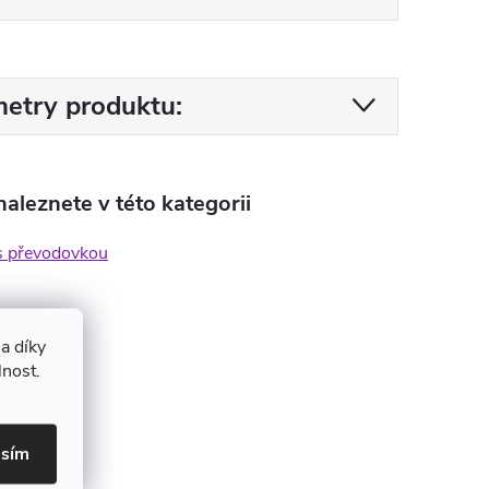
etry produktu:
aleznete v této kategorii
s převodovkou
a díky
lnost.
asím