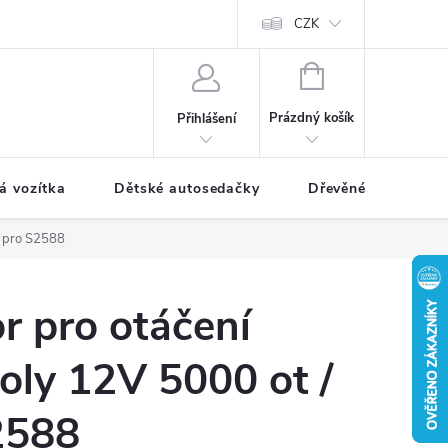
CZK
NÁKUPNÍ
KOŠÍK
Prázdný košík
Přihlášení
á vozítka
Dětské autosedačky
Dřevěné hračky
n pro S2588
r pro otáčení
oly 12V 5000 ot /
2588