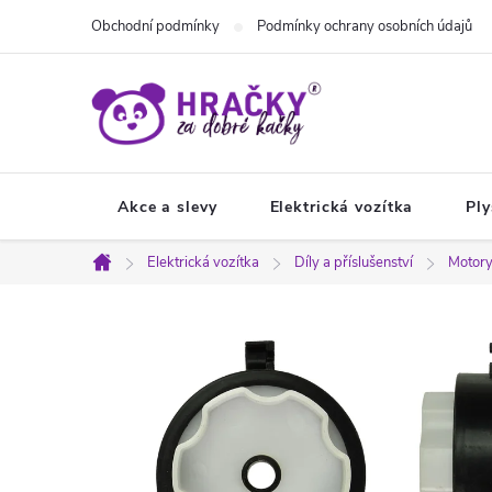
Přejít
Obchodní podmínky
Podmínky ochrany osobních údajů
na
obsah
Akce a slevy
Elektrická vozítka
Ply
Elektrická vozítka
Díly a příslušenství
Motory
Domů