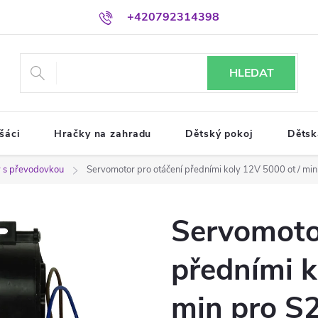
+420792314398
HLEDAT
šáci
Hračky na zahradu
Dětský pokoj
Dětsk
 s převodovkou
Servomotor pro otáčení předními koly 12V 5000 ot / mi
Servomoto
předními k
min pro S