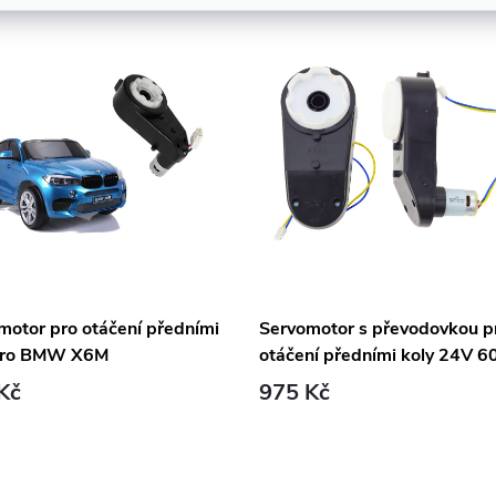
motor pro otáčení předními
Servomotor s převodovkou p
pro BMW X6M
otáčení předními koly 24V 6
RPM SX1928
Kč
975 Kč