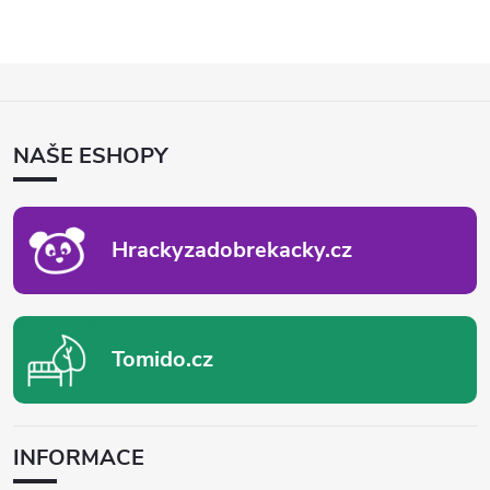
Z
Á
P
NAŠE ESHOPY
A
T
Í
Hrackyzadobrekacky.cz
Tomido.cz
INFORMACE