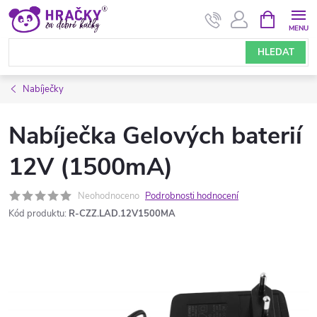
Přejít
NÁKUPNÍ
KOŠÍK
na
obsah
HLEDAT
Nabíječky
Nabíječka Gelových baterií
12V (1500mA)
Neohodnoceno
Podrobnosti hodnocení
Kód produktu:
R-CZZ.LAD.12V1500MA