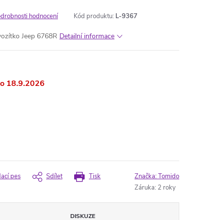
drobnosti hodnocení
Kód produktu:
L-9367
 vozítko Jeep 6768R
Detailní informace
18.9.2026
dací pes
Sdílet
Tisk
Značka:
Tomido
Záruka
:
2 roky
DISKUZE