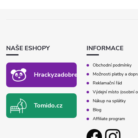
Z
Á
P
A
T
NAŠE ESHOPY
INFORMACE
Í
Obchodní podmínky
Hrackyzadobrekacky.cz
Možnosti platby a dopr
Reklamační řád
Výdejní místo (osobní o
Nákup na splátky
Tomido.cz
Blog
Affiliate program