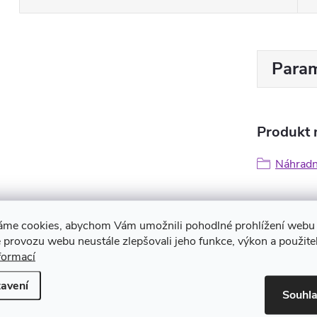
Param
Produkt n
Náhradn
áme cookies, abychom Vám umožnili pohodlné prohlížení webu 
 provozu webu neustále zlepšovali jeho funkce, výkon a použite
formací
avení
Souhl