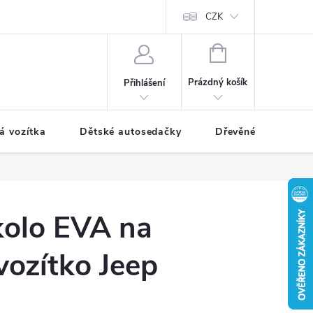
CZK
NÁKUPNÍ
KOŠÍK
Prázdný košík
Přihlášení
á vozítka
Dětské autosedačky
Dřevěné hračky
kolo EVA na
 vozítko Jeep