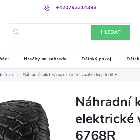
+420792314398
HLEDAT
šáci
Hračky na zahradu
Dětský pokoj
Dětsk
ní kola
Náhradní kolo EVA na elektrické vozítko Jeep 6768R
Náhradní 
elektrické
6768R