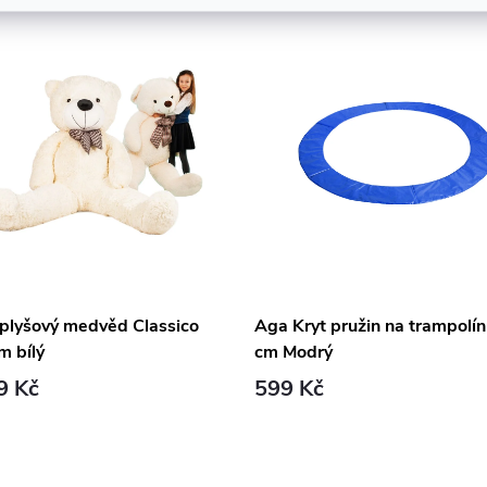
 plyšový medvěd Classico
Aga Kryt pružin na trampolí
m bílý
cm Modrý
9 Kč
599 Kč