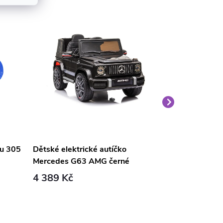
nu 305
Dětské elektrické autíčko
Velký medvěd
Mercedes G63 AMG černé
světle hnědý
4 389 Kč
1 690 Kč