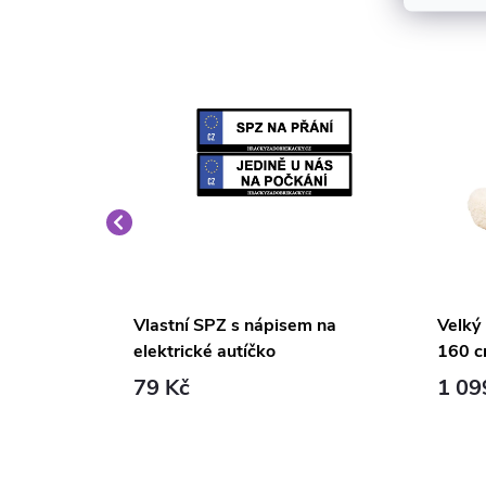
é křeslo
Vlastní SPZ s nápisem na
Velký
elektrické autíčko
160 c
79 Kč
1 09