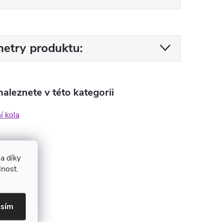
etry produktu:
aleznete v této kategorii
í kola
a díky
lnost.
asím