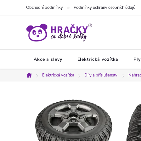
Přejít
Obchodní podmínky
Podmínky ochrany osobních údajů
na
obsah
Akce a slevy
Elektrická vozítka
Ply
Elektrická vozítka
Díly a příslušenství
Náhrad
Domů