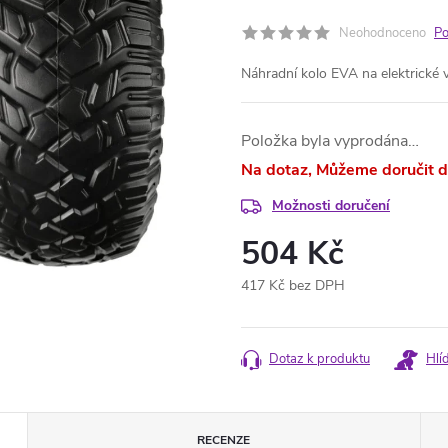
Neohodnoceno
Po
Náhradní kolo EVA na elektrické
Položka byla vyprodána…
Na dotaz
Možnosti doručení
504 Kč
417 Kč bez DPH
Měrná
cena:
Dotaz k produktu
Hlí
RECENZE