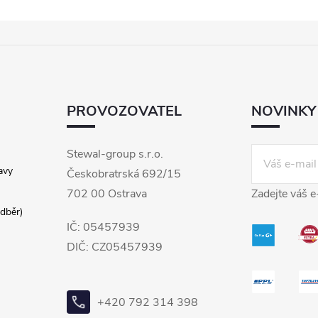
PROVOZOVATEL
NOVINKY
Stewal-group s.r.o.
avy
Českobratrská 692/15
702 00 Ostrava
Zadejte váš e
dběr)
IČ: 05457939
DIČ: CZ05457939
+420 792 314 398