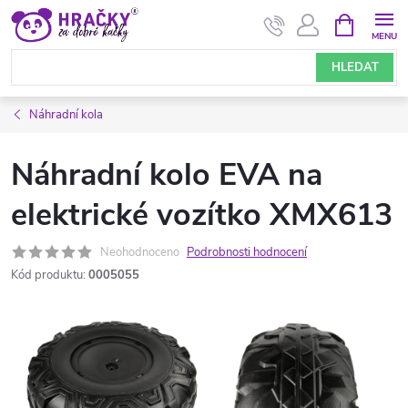
Přejít
NÁKUPNÍ
KOŠÍK
na
obsah
HLEDAT
Náhradní kola
Náhradní kolo EVA na
elektrické vozítko XMX613
Neohodnoceno
Podrobnosti hodnocení
Kód produktu:
0005055