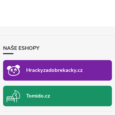
Z
Á
P
NAŠE ESHOPY
A
T
Í
Hrackyzadobrekacky.cz
Tomido.cz