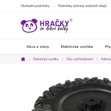
Přejít
Obchodní podmínky
Podmínky ochrany osobních údajů
na
obsah
Akce a slevy
Elektrická vozítka
Ply
Elektrická vozítka
Díly a příslušenství
Náhrad
Domů