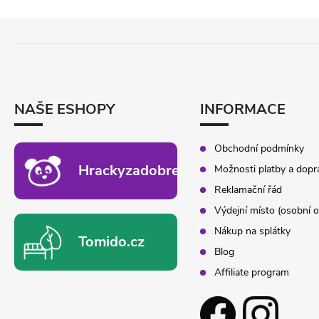
Z
Á
P
A
T
NAŠE ESHOPY
INFORMACE
Í
Obchodní podmínky
Hrackyzadobrekacky.cz
Možnosti platby a dopr
Reklamační řád
Výdejní místo (osobní o
Nákup na splátky
Tomido.cz
Blog
Affiliate program