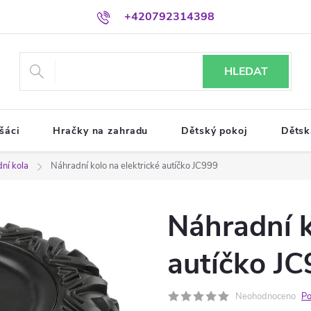
+420792314398
HLEDAT
šáci
Hračky na zahradu
Dětský pokoj
Dětsk
ní kola
Náhradní kolo na elektrické autíčko JC999
Náhradní k
autíčko J
Neohodnoceno
Po