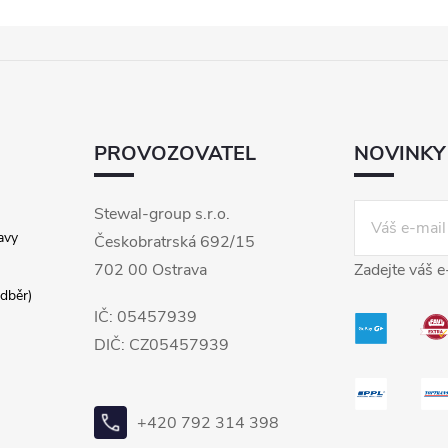
PROVOZOVATEL
NOVINKY
Stewal-group s.r.o.
avy
Českobratrská 692/15
702 00 Ostrava
Zadejte váš e
dběr)
IČ: 05457939
DIČ: CZ05457939
+420 792 314 398