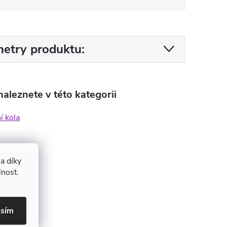
etry produktu:
aleznete v této kategorii
í kola
a díky
lnost.
asím