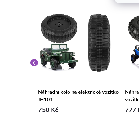
pro BDM0909
Náhradní kolo na elektrické vozítko
Náhra
aptérem
JH101
vozít
750 Kč
777 