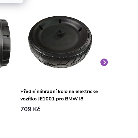
Přední náhradní kolo na elektrické
Náhradní kolo
vozítko JE1001 pro BMW i8
SX1968 před
709 Kč
1 069 Kč