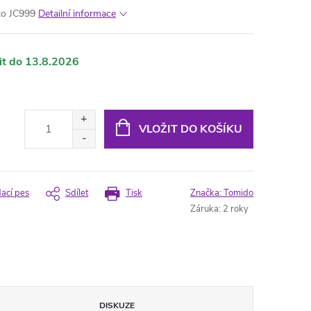
čko JC999
Detailní informace
13.8.2026
VLOŽIT DO KOŠÍKU
dací pes
Sdílet
Tisk
Značka:
Tomido
Záruka
:
2 roky
DISKUZE