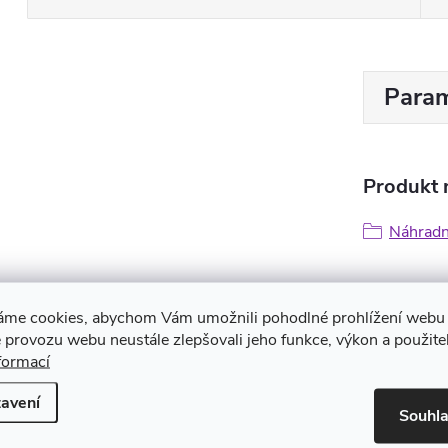
Param
Produkt n
Náhradn
áme cookies, abychom Vám umožnili pohodlné prohlížení webu 
 provozu webu neustále zlepšovali jeho funkce, výkon a použite
formací
avení
Souhl