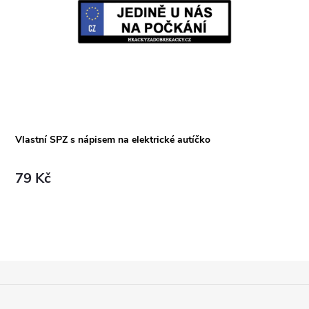
Vlastní SPZ s nápisem na elektrické autíčko
79 Kč
Z
Á
P