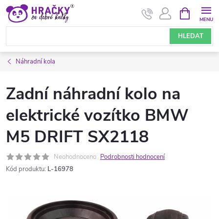
Přejít
NÁKUPNÍ
KOŠÍK
na
obsah
HLEDAT
Náhradní kola
Zadní náhradní kolo na
elektrické vozítko BMW
M5 DRIFT SX2118
Neohodnoceno
Podrobnosti hodnocení
Kód produktu:
L-16978