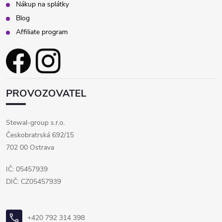
Nákup na splátky
Blog
Affiliate program
PROVOZOVATEL
Stewal-group s.r.o.
Českobratrská 692/15
702 00 Ostrava
IČ: 05457939
DIČ: CZ05457939
+420 792 314 398