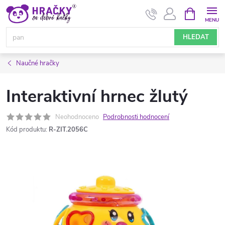
Přejít
NÁKUPNÍ
KOŠÍK
na
obsah
HLEDAT
Naučné hračky
Interaktivní hrnec žlutý
Neohodnoceno
Podrobnosti hodnocení
Kód produktu:
R-ZIT.2056C