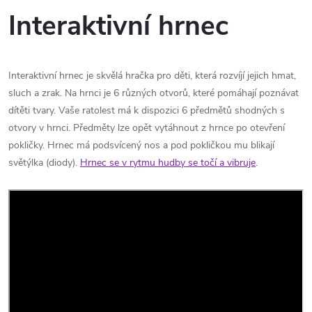
Interaktivní hrnec
Interaktivní hrnec je skvělá hračka pro děti, která rozvíjí jejich hmat,
sluch a zrak. Na hrnci je 6 různých otvorů, které pomáhají poznávat
dítěti tvary. Vaše ratolest má k dispozici 6 předmětů shodných s
otvory v hrnci. Předměty lze opět vytáhnout z hrnce po otevření
pokličky. Hrnec má podsvícený nos a pod pokličkou mu blikají
světýlka (diody).
Hrnec se v rytmu hudby se točí a vibruje
.