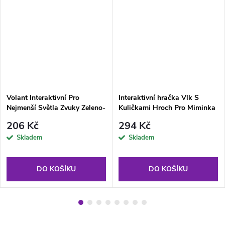
Volant Interaktivní Pro
Interaktivní hračka Vlk S
Nejmenší Světla Zvuky Zeleno-
Kuličkami Hroch Pro Miminka
Modrý
Modrá
206 Kč
294 Kč
Skladem
Skladem
DO KOŠÍKU
DO KOŠÍKU