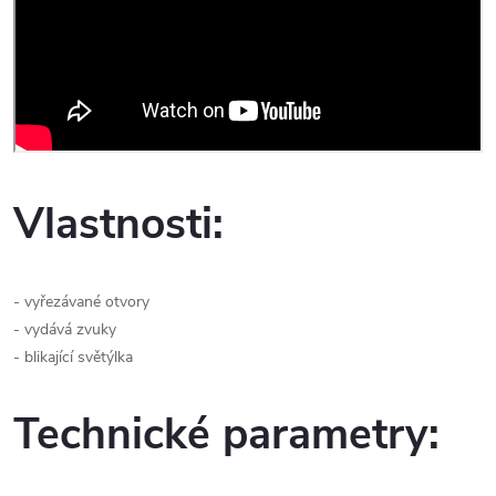
Vlastnosti:
- vyřezávané otvory
- vydává zvuky
- blikající světýlka
Technické parametry: