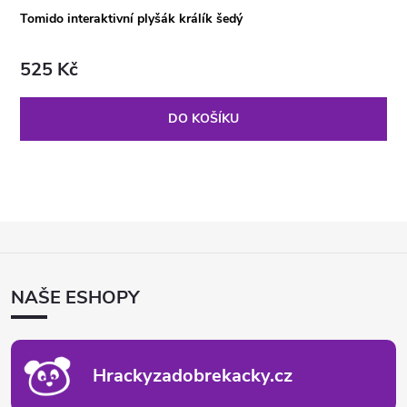
Tomido interaktivní plyšák králík šedý
525 Kč
DO KOŠÍKU
Z
Á
P
NAŠE ESHOPY
A
T
Í
Hrackyzadobrekacky.cz