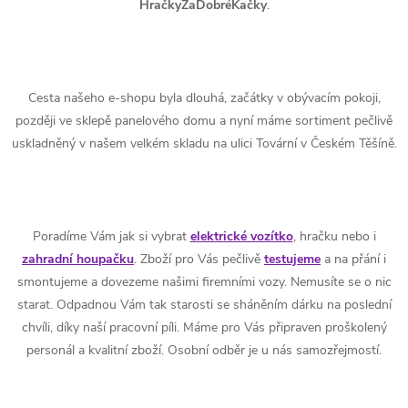
HračkyZaDobréKačky
.
Cesta našeho e-shopu byla dlouhá, začátky v obývacím pokoji,
později ve sklepě panelového domu a nyní máme sortiment pečlivě
uskladněný v našem velkém skladu na ulici Tovární v Českém Těšíně.
Poradíme Vám jak si vybrat
elektrické vozítko
, hračku nebo i
zahradní houpačku
. Zboží pro Vás pečlivě
testujeme
a na přání i
smontujeme a dovezeme našimi firemními vozy. Nemusíte se o nic
starat. Odpadnou Vám tak starosti se sháněním dárku na poslední
chvíli, díky naší pracovní píli. Máme pro Vás připraven proškolený
personál a kvalitní zboží. Osobní odběr je u nás samozřejmostí.