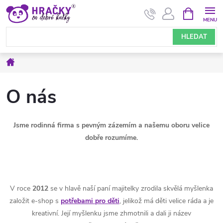
Přejít
NÁKUPNÍ
KOŠÍK
na
obsah
HLEDAT
Domů
O nás
Jsme rodinná firma s pevným zázemím a našemu oboru velice
dobře rozumíme.
V roce
2012
se v hlavě naší paní majitelky zrodila skvělá myšlenka
založit e-shop s
potřebami pro děti
, jelikož má děti velice ráda a je
kreativní. Její myšlenku jsme zhmotnili a dali ji název