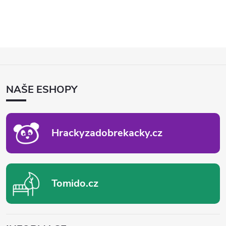
Z
Á
P
NAŠE ESHOPY
A
T
Í
Hrackyzadobrekacky.cz
Tomido.cz