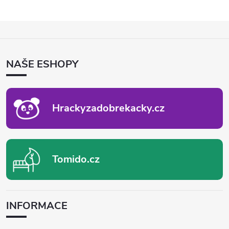
Z
Á
P
NAŠE ESHOPY
A
T
Í
Hrackyzadobrekacky.cz
Tomido.cz
INFORMACE