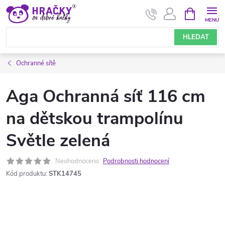
Přejít
NÁKUPNÍ
KOŠÍK
na
obsah
HLEDAT
Ochranné sítě
Aga Ochranná síť 116 cm
na dětskou trampolínu
Světle zelená
Neohodnoceno
Podrobnosti hodnocení
Kód produktu:
STK14745