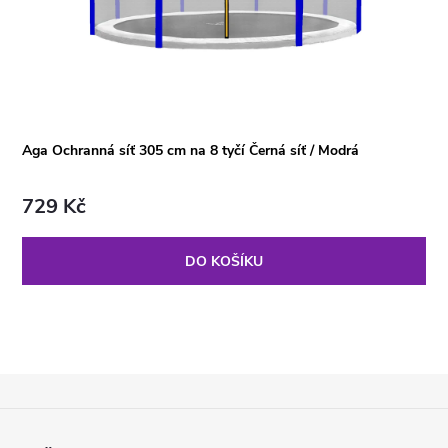
Aga Ochranná síť 305 cm na 8 tyčí Černá síť / Modrá
729 Kč
DO KOŠÍKU
Z
Á
P