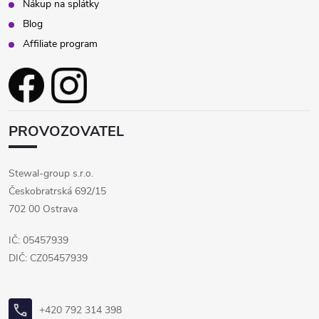
Nákup na splátky
Blog
Affiliate program
PROVOZOVATEL
Stewal-group s.r.o.
Českobratrská 692/15
702 00 Ostrava
IČ: 05457939
DIČ: CZ05457939
+420 792 314 398