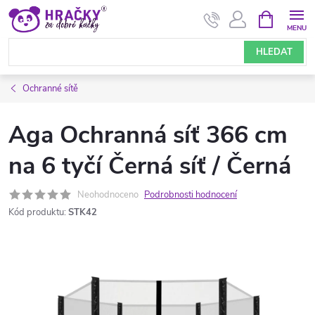
Přejít
NÁKUPNÍ
KOŠÍK
na
obsah
HLEDAT
Ochranné sítě
Aga Ochranná síť 366 cm
na 6 tyčí Černá síť / Černá
Neohodnoceno
Podrobnosti hodnocení
Kód produktu:
STK42