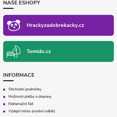
NAŠE ESHOPY
A
T
Í
Hrackyzadobrekacky.cz
Tomido.cz
INFORMACE
Obchodní podmínky
Možnosti platby a dopravy
Reklamační řád
Výdejní místo (osobní odběr)