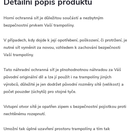
Detailní popis produktu
Horní ochranná síť je důležitou součástí a nezbytným
bezpečnostní prvkem Vaší trampolíny.
V případech, kdy dojde k její opotřebení, poškození, či protržení, je
nutné
síť
vyměnit za novou, vzhledem k zachování bezpečnosti
Vaší trampolíny.
Tato náhradní ochranná síť je plnohodnotnou náhradou za Váš
původní originální díl
a l
ze jí použít i na trampolíny jiných
výrobců,
důležité je jen dodržet původní rozměry sítě (velikost) a
počet pouzder (úchytů) pro stojné tyče.
Vstupní otvor sítě je opatřen zipem s bezpečnostní pojistkou proti
nechtěnému rozepnutí.
Umožní tak úplné uzavření prostoru trampolíny a tím tak