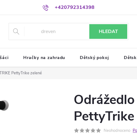
+420792314398
HLEDAT
šáci
Hračky na zahradu
Dětský pokoj
Dětsk
RIKE PettyTrike zelené
Odrážedl
PettyTrike
Neohodnoceno
Po