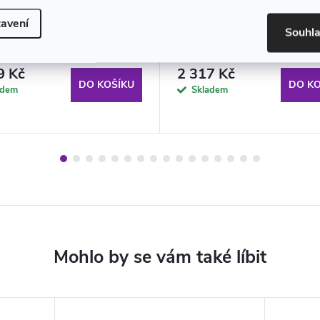
avení
Souhl
á tříkolka PRO300 růžová
Dětská tříkolka Tiny Bike 3
otočnou střechou
9 Kč
2 317 Kč
DO KOŠÍKU
DO KO
adem
Skladem