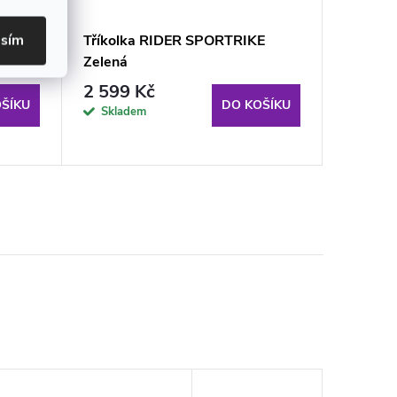
asím
v1 s
Tříkolka RIDER SPORTRIKE
Aga Mult
Zelená
MR1470
2 599 Kč
1 099
ŠÍKU
DO KOŠÍKU
Skladem
Sklade
odběru