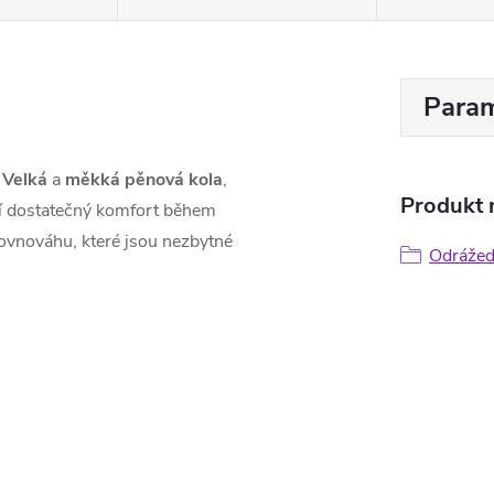
Param
.
Velká
a
měkká
pěnová
kola
,
Produkt n
í dostatečný komfort během
 rovnováhu, které jsou nezbytné
Odrážed