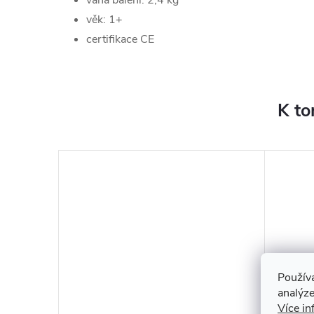
váha balení: 2,4 kg
věk: 1+
certifikace CE
K to
Použív
analýze
Více in