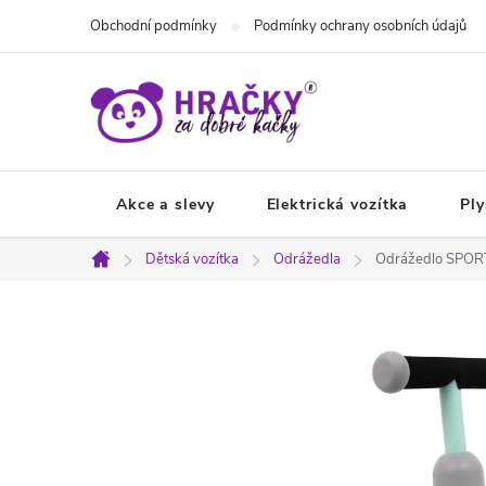
Přejít
Obchodní podmínky
Podmínky ochrany osobních údajů
na
obsah
Akce a slevy
Elektrická vozítka
Ply
Dětská vozítka
Odrážedla
Odrážedlo SPORT
Domů