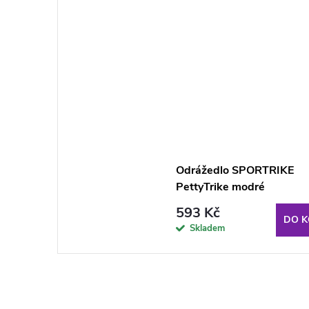
Odrážedlo SPORTRIKE
PettyTrike modré
593 Kč
DO K
Skladem