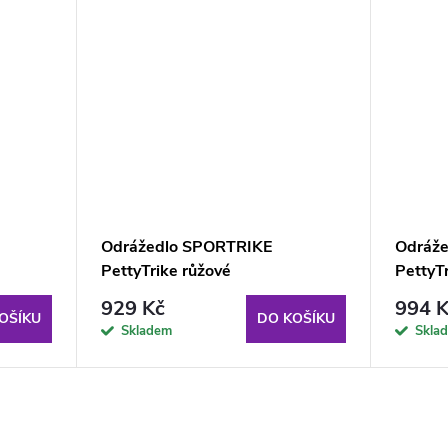
Odrážedlo SPORTRIKE
Odráž
PettyTrike růžové
PettyTr
929 Kč
994 K
OŠÍKU
DO KOŠÍKU
Skladem
Skla