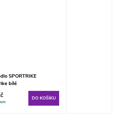
edlo SPORTRIKE
ike bílé
č
DO KOŠÍKU
dem