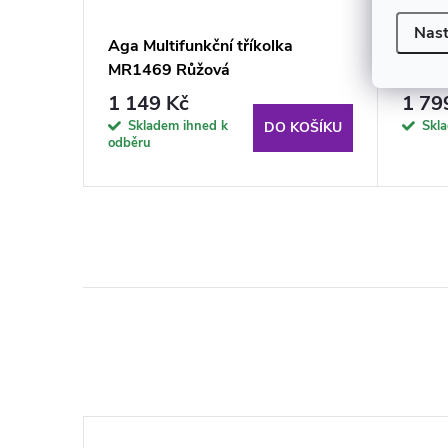
Nast
Aga Multifunkční tříkolka
Dětsk
MR1469 Růžová
1 149 Kč
1 79
Skladem ihned k
Skl
KOŠÍKU
DO KOŠÍKU
odběru