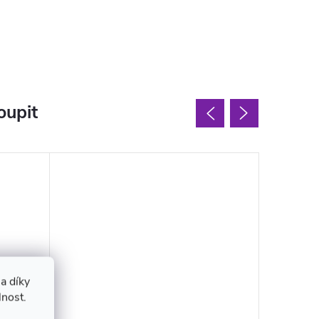
oupit
a díky
lnost.