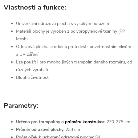
Vlastnosti a funkce:
Univerzální odrazová plocha s vysokým odrazem
Materiál plochy je vyroben z polypropylenové tkaniny (PP
Mesh)
Odrazová plocha je odolná proti dešti, povětrnostním vlivům
a UV záření
Lze použít i pro mnoho jiných trampolín daného rozměru, od
různých výrobců
Dlouhá životnost
Parametry:
Určeno pro trampolíny o
průměru konstrukce
:
270-275 cm
Průměr odrazové plochy:
233 cm
Počet oček k uchycení odrazové plochy:
54