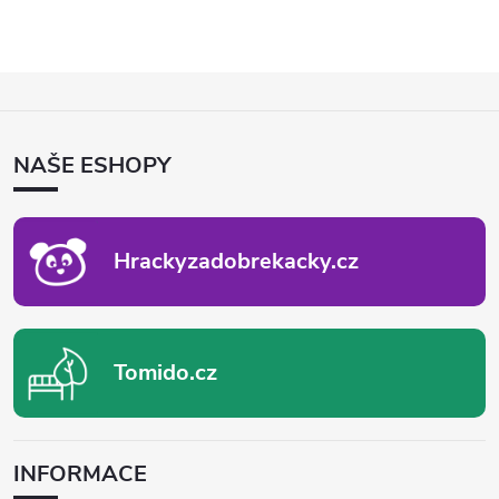
Z
Á
P
NAŠE ESHOPY
A
T
Í
Hrackyzadobrekacky.cz
Tomido.cz
INFORMACE