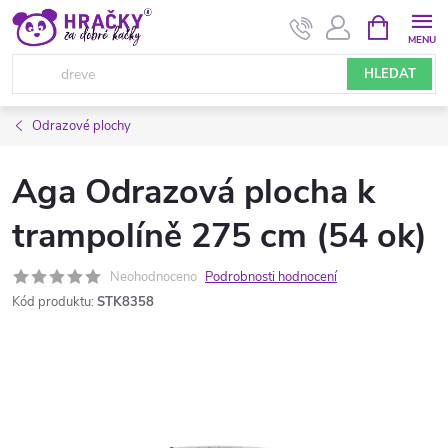
Přejít
NÁKUPNÍ
KOŠÍK
na
obsah
HLEDAT
Odrazové plochy
Aga Odrazová plocha k
trampolíně 275 cm (54 ok)
Neohodnoceno
Podrobnosti hodnocení
Kód produktu:
STK8358