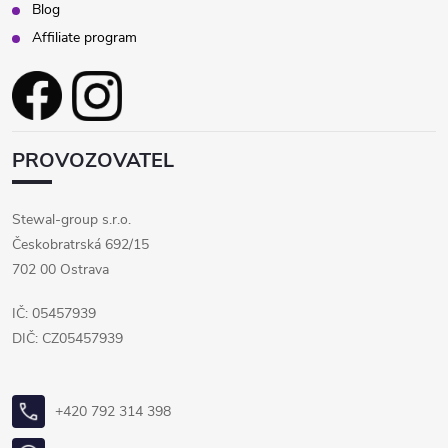
Blog
Affiliate program
PROVOZOVATEL
Stewal-group s.r.o.
Českobratrská 692/15
702 00 Ostrava
IČ: 05457939
DIČ: CZ05457939
+420 792 314 398