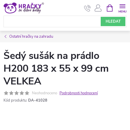
Přejít
NÁKUPNÍ
KOŠÍK
na
obsah
HLEDAT
Ostatní hračky na zahradu
Šedý sušák na prádlo
H200 183 x 55 x 99 cm
VELKEA
Neohodnoceno
Podrobnosti hodnocení
Kód produktu:
DA-41028