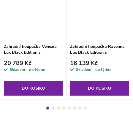
Zahradní houpačka Venezia
Zahradní houpačka Ravenna
Lux Black Edition s
Lux Black Edition s
moskytiérou, polštářky a
moskytiérou a s bočními
20 789 Kč
16 139 Kč
bočními stolky G052-23IB
stolky G050-06IB PATIO
Skladem - do týdne
Skladem - do týdne
PATIO
DO KOŠÍKU
DO KOŠÍKU