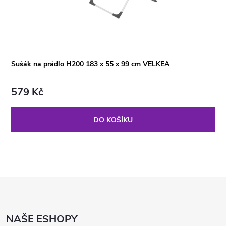
Sušák na prádlo H200 183 x 55 x 99 cm VELKEA
579 Kč
DO KOŠÍKU
Z
Á
P
NAŠE ESHOPY
A