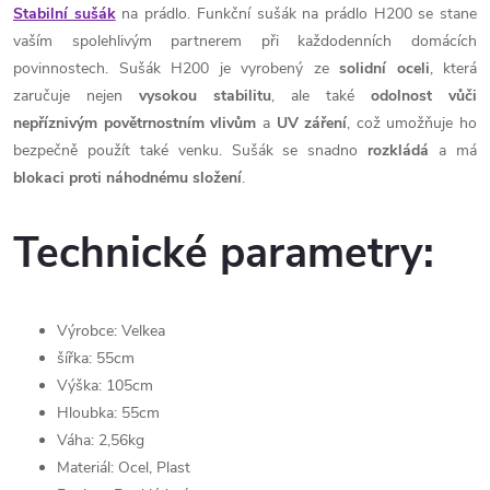
Stabilní sušák
na prádlo. Funkční sušák na prádlo H200 se stane
vaším spolehlivým partnerem při každodenních domácích
povinnostech. Sušák H200 je vyrobený ze
solidní
oceli
, která
zaručuje nejen
vysokou
stabilitu
, ale také
odolnost
vůči
nepříznivým
povětrnostním
vlivům
a
UV
záření
, což umožňuje ho
bezpečně použít také venku. Sušák se snadno
rozkládá
a má
blokaci
proti náhodnému složení
.
Technické parametry:
Výrobce: Velkea
šířka: 55cm
Výška: 105cm
Hloubka: 55cm
Váha: 2,56kg
Materiál: Ocel, Plast